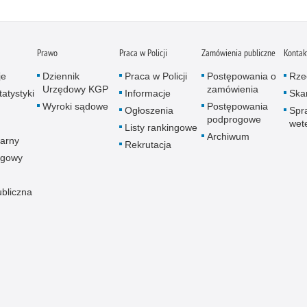
Napa
Niel
Niet
Prawo
Praca w Policji
Zamówienia publiczne
Kontak
Niet
Niet
je
Dziennik
Praca w Policji
Postępowania o
Rze
Urzędowy KGP
zamówienia
atystyki
Informacje
Skar
Nisz
Wyroki sądowe
Postępowania
Ogłoszenia
Spr
Nowo
podprogowe
wet
Listy rankingowe
Odpo
Archiwum
arny
Rekrutacja
Ofia
ogowy
Opin
Osz
ubliczna
Pedo
Pira
Podr
Pogr
Pole
Poli