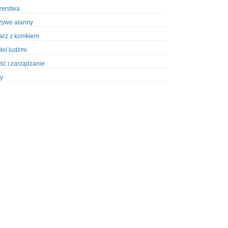
zerstwa
zywe alarmy
iarz z konikiem
el ludźmi
ść i zarządzanie
y
ety w Policji
pcja
zież
zieże z włamaniem
ura
styka, wyposażenie
riały wybuchowe
odzeni policjanci
dy na banki
dy na taksówkarzy