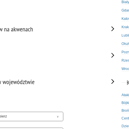
Biał
Gda
Kato
Kra
ów na akwenach
Lubl
Olsz
Poz
Rze
Wro
 w województwie
Atak
Bójki
Broń
Cent
Dzie