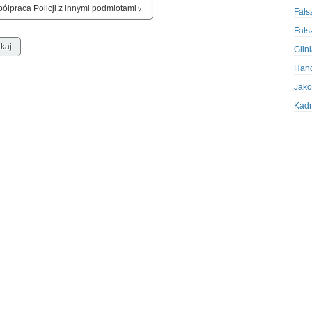
Fałs
Fałs
Glin
Hand
Jako
Kadr
Kobi
Koru
Krad
Krad
Kult
Logi
Mate
Nagr
Napa
Napa