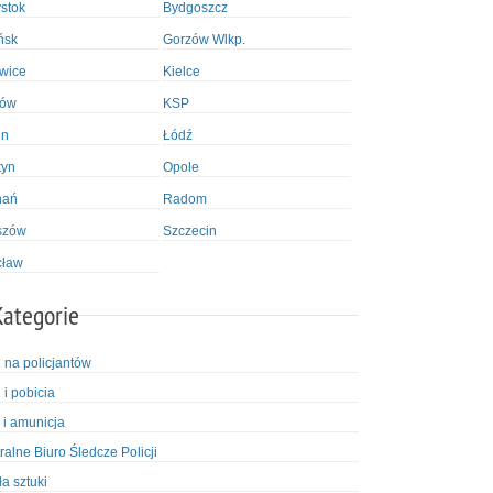
ystok
Bydgoszcz
ńsk
Gorzów Wlkp.
wice
Kielce
ków
KSP
in
Łódź
tyn
Opole
nań
Radom
szów
Szczecin
cław
Kategorie
i na policjantów
 i pobicia
 i amunicja
ralne Biuro Śledcze Policji
ła sztuki