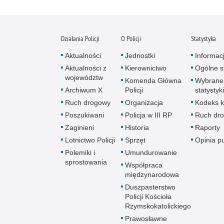
Działania Policji
O Policji
Statystyka
Aktualności
Jednostki
Informac
Aktualności z
Kierownictwo
Ogólne st
województw
Komenda Główna
Wybrane
Archiwum X
Policji
statystyki
Ruch drogowy
Organizacja
Kodeks k
Poszukiwani
Policja w III RP
Ruch dr
Zaginieni
Historia
Raporty
Lotnictwo Policji
Sprzęt
Opinia p
Polemiki i
Umundurowanie
sprostowania
Współpraca
międzynarodowa
Duszpasterstwo
Policji Kościoła
Rzymskokatolickiego
Prawosławne