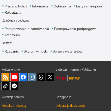
Praca w Policji
Informacje
Ogłoszenia
Listy rankingowe
Rekrutacja
Zamówienia publiczne
Postępowania o zamówienia
Postępowania podprogowe
Archiwum
Kontakt
Rzecznik
Skargi i wnioski
Sprawy weteranów
Policja
online
Biuletyn Informacji Publicznej
BIP KGP
Redakcja serwisu
Dostępność
Kontakt z redakcją
Deklaracja dostępności