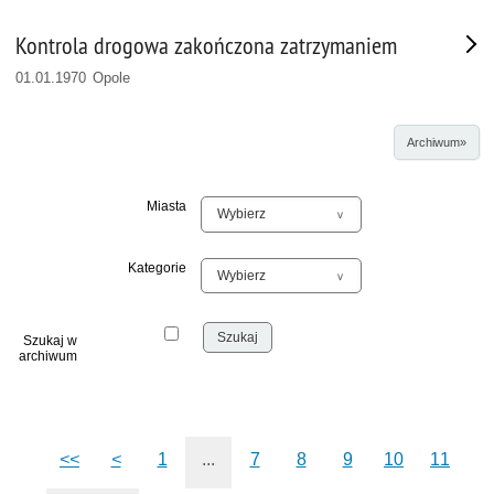
Kontrola drogowa zakończona zatrzymaniem
01.01.1970 Opole
Archiwum»
Miasta
Kategorie
Szukaj w
archiwum
<<
<
1
...
7
8
9
10
11