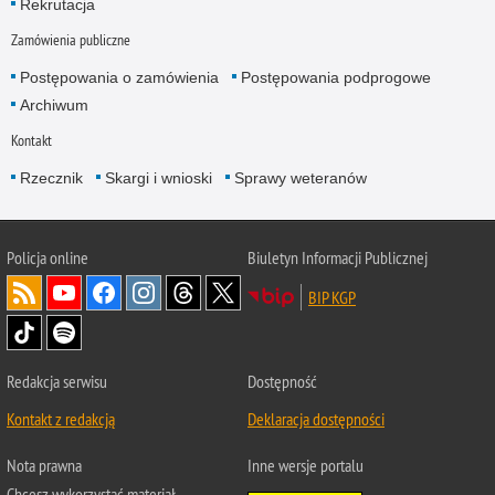
Rekrutacja
Zamówienia publiczne
Postępowania o zamówienia
Postępowania podprogowe
Archiwum
Kontakt
Rzecznik
Skargi i wnioski
Sprawy weteranów
Policja
online
Biuletyn Informacji Publicznej
BIP KGP
Redakcja serwisu
Dostępność
Kontakt z redakcją
Deklaracja dostępności
Nota prawna
Inne wersje portalu
Chcesz wykorzystać materiał