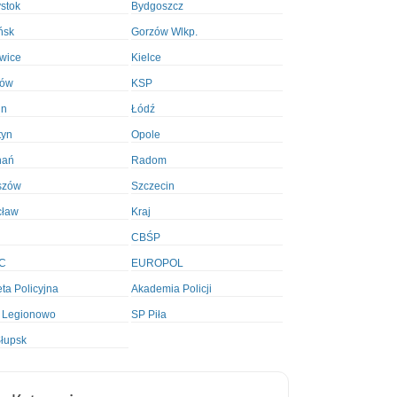
ystok
Bydgoszcz
ńsk
Gorzów Wlkp.
wice
Kielce
ków
KSP
in
Łódź
tyn
Opole
nań
Radom
szów
Szczecin
cław
Kraj
CBŚP
C
EUROPOL
ta Policyjna
Akademia Policji
 Legionowo
SP Piła
łupsk