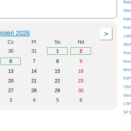
Biał
Gda
Kato
Kra
erpień 2026
Lubl
Cz
Pt
So
Nd
Olsz
30
31
1
2
Poz
6
7
8
9
Rze
Wro
13
14
15
16
KGP
20
21
22
23
CBZ
27
28
29
30
Gaze
3
4
5
6
CSP
SP S