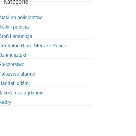
Kategorie
Ataki na policjantów
Bójki i pobicia
Broń i amunicja
Centralne Biuro Śledcze Policji
Dzieła sztuki
Fałszerstwa
Fałszywe alarmy
Handel ludźmi
Jakość i zarządzanie
Kadry
Kobiety w Policji
Korupcja
Kradzież