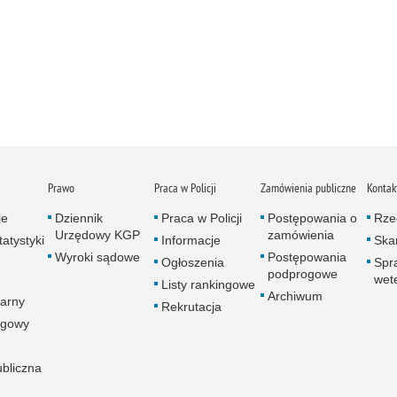
Prawo
Praca w Policji
Zamówienia publiczne
Kontak
je
Dziennik
Praca w Policji
Postępowania o
Rze
Urzędowy KGP
zamówienia
atystyki
Informacje
Skar
Wyroki sądowe
Postępowania
Ogłoszenia
Spr
podprogowe
wet
Listy rankingowe
Archiwum
arny
Rekrutacja
ogowy
ubliczna