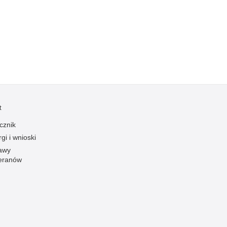
Kradzieże z włamaniem
Kultura
Logistyka, wyposażenie
Materiały wybuchowe
Nagrodzeni policjanci
Napady na banki
Napady na taksówkarzy
t
Napady na tiry
cznik
Nielegalny handel farmaceutykami
gi i wnioski
Nietrzeźwi kierujący
awy
eranów
Nietrzeźwi opiekunowie
Nietrzeźwi pracownicy
Niszczenie mienia
Nowoczesne technologie w pracy Policji
Odpowiedzialność majątkowa Policji