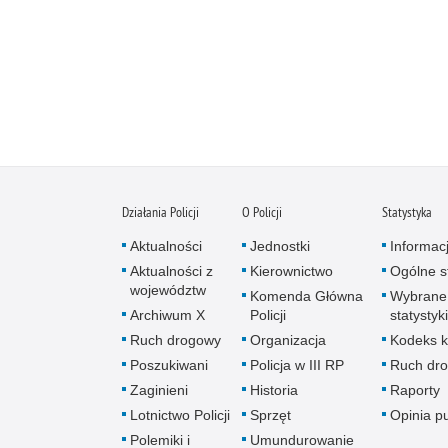
Działania Policji
O Policji
Statystyka
Aktualności
Jednostki
Informac
Aktualności z
Kierownictwo
Ogólne st
województw
Komenda Główna
Wybrane
Archiwum X
Policji
statystyki
Ruch drogowy
Organizacja
Kodeks k
Poszukiwani
Policja w III RP
Ruch dr
Zaginieni
Historia
Raporty
Lotnictwo Policji
Sprzęt
Opinia p
Polemiki i
Umundurowanie