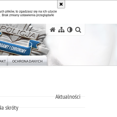
ych plików, to zgadzasz się na ich użycie
. Brak zmiany ustawienia przeglądarki
otwórz wysz
AKT
OCHRONA DANYCH
Aktualności
Na skróty