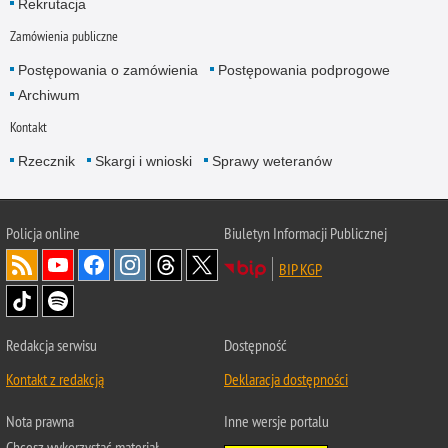
Rekrutacja
Zamówienia publiczne
Postępowania o zamówienia
Postępowania podprogowe
Archiwum
Kontakt
Rzecznik
Skargi i wnioski
Sprawy weteranów
Policja
online
Biuletyn Informacji Publicznej
BIP KGP
Redakcja serwisu
Dostępność
Kontakt z redakcją
Deklaracja dostępności
Nota prawna
Inne wersje portalu
Chcesz wykorzystać materiał