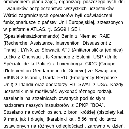
omówieniem planu zajęć, organizacji poszczególnych dni
i warunków bezpieczeństwa wszystkich uczestników. -
Wśród zagranicznych operatorów byli doświadczeni
funkcjonariusze z państw Unii Europejskiej, zrzeszonych
w platformie ATLAS, tj. GSG9 i SEK
(Spezialeinsatzkommando) Berlin z Niemiec, RAID
(Recherche, Assistance, Intervention, Dissuasion) z
Francji, LYNX ze Słowacji, ATJ (Antiteroristička jedinica)
Lučko z Chorwacji, K-Komando z Estonii, USP (
Unité
Spéciale de la Police
) z Luxemburga, GIGG (Groupe
d'Intervention Gendarmerie de Geneve) ze Szwajcarii,
VIKING z Islandii, Garda ERU (Emergency Response
Unit) z Irlandii oraz operatorzy FBI SWAT z USA. Każdy
uczestnik miał możliwość wykonać różnego rodzaju
strzelania na strzelnicach otwartych pod ścisłym
nadzorem naszych instruktorów z CPKP "BOA".
Strzelano na dwóch osiach, z broni krótkiej (pistolety kal.
9 mm), jak i długiej (karabinki kal. 5,56 mm) do tarcz
ustawionych na różnych odległościach, zarówno w dzień,