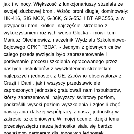
jak i w nocy. Większość z funkcjonariuszy strzelała ze
swojej służbowej broni. Wśród broni długiej dominowały:
HK-416, SIG MCX, G-36K, SIG-553 i BT APC556, a w
przypadku broni krótkiej najczęściej strzelano z
wykorzystaniem różnych wersji Glocka - mówi kom.
Mariusz Olechnowicz, naczelnik Wydziału Szkoleniowo-
Bojowego CPKP "BOA". - Jednym z głównych celów
całego przedsięwzięcia było zaprezentowanie i
porównanie procesu szkolenia opracowanego przez
naszych instruktorów z wyszkoleniem strzeleckim
najlepszych jednostek z UE. Zarówno obserwatorzy z
Gruzji i Danii, jak i wszyscy przedstawiciele
zaproszonych jednostek gratulowali nam instruktorów,
którzy zaprezentowali najwyższy światowy poziom,
podkreślili wysoki poziom wyszkolenia i zgłosili chęć
nawiązania dalszej współpracy z naszą jednostką w
zakresie szkoleniowym. W mojej ocenie, dzięki temu
przedsięwzięciu nasza jednostka stała się bardzo
poważnym partnerem dla topowych jednostek