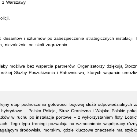
j z Warszawy,
icji,
d desantów i szturmów po zabezpieczenie strategicznych instalacji. 
 niezależnie od skali zagrożenia.
yłaby możliwa bez wsparcia partnerów. Organizatorzy dziękują Sto
Morskiej Służby Poszukiwania i Ratownictwa, których wsparcie umożli
olejny etap podnoszenia gotowości bojowej służb odpowiedzialnych 
hybrydowe – Polska Policja, Straż Graniczna i Wojsko Polskie pokaz
ków w ruchu po instalacje portowe – z wykorzystaniem floty Lotnict
ach. Tego typu treningi pozwalają na wzmocnienie współpracy różny
gającym środowisku morskim, gdzie kluczowe znaczenie ma szybkoś