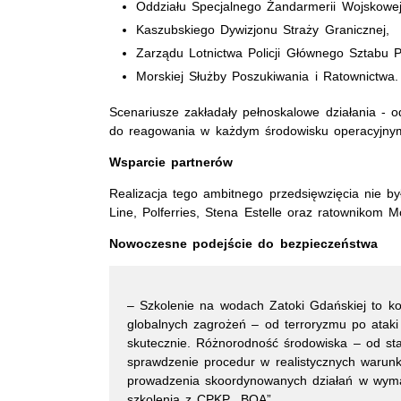
Oddziału Specjalnego Żandarmerii Wojskowe
Kaszubskiego Dywizjonu Straży Granicznej,
Zarządu Lotnictwa Policji Głównego Sztabu Pol
Morskiej Służby Poszukiwania i Ratownictwa.
Scenariusze zakładały pełnoskalowe działania - o
do reagowania w każdym środowisku operacyjnym,
Wsparcie partnerów
Realizacja tego ambitnego przedsięwzięcia nie b
Line, Polferries, Stena Estelle oraz ratownikom 
Nowoczesne podejście do bezpieczeństwa
– Szkolenie na wodach Zatoki Gdańskiej to k
globalnych zagrożeń – od terroryzmu po ataki 
skutecznie. Różnorodność środowiska – od stat
sprawdzenie procedur w realistycznych warunk
prowadzenia skoordynowanych działań w wyma
szkolenia z CPKP „BOA”.