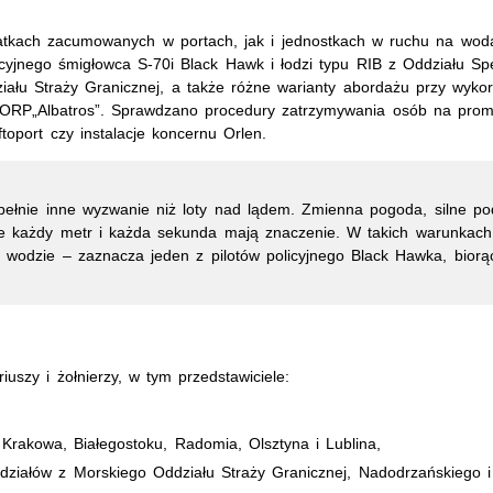
atkach zacumowanych w portach, jak i jednostkach w ruchu na wodac
icyjnego śmigłowca S-70i Black Hawk i łodzi typu RIB z Oddziału S
ału Straży Granicznej, a także różne warianty abordażu przy wykor
 ORP„Albatros”. Sprawdzano procedury zatrzymywania osób na proma
toport czy instalacje koncernu Orlen.
nie inne wyzwanie niż loty nad lądem. Zmienna pogoda, silne pod
 każdy metr i każda sekunda mają znaczenie. W takich warunkach klu
 wodzie – zaznacza jeden z pilotów policyjnego Black Hawka, biorąc
iuszy i żołnierzy, w tym przedstawiciele:
rakowa, Białegostoku, Radomia, Olsztyna i Lublina,
ziałów z Morskiego Oddziału Straży Granicznej, Nadodrzańskiego i