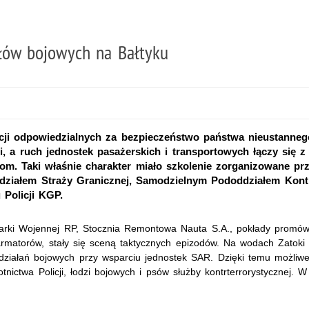
ołów bojowych na Bałtyku
i odpowiedzialnych za bezpieczeństwo państwa nieustannego
mi, a ruch jednostek pasażerskich i transportowych łączy się
m. Taki właśnie charakter miało szkolenie zorganizowane prz
działem Straży Granicznej, Samodzielnym Pododdziałem Kontr
 Policji KGP.
narki Wojennej RP, Stocznia Remontowa Nauta S.A., pokłady promów
rmatorów, stały się sceną taktycznych epizodów. Na wodach Zatoki 
działań bojowych przy wsparciu jednostek SAR. Dzięki temu możliw
tnictwa Policji, łodzi bojowych i psów służby kontrterrorystycznej. 