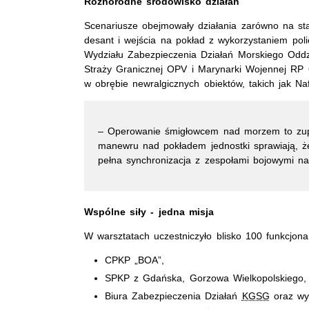
Różnorodne środowisko działań
Scenariusze obejmowały działania zarówno na st
desant i wejścia na pokład z wykorzystaniem pol
Wydziału Zabezpieczenia Działań Morskiego Oddzi
Straży Granicznej OPV i Marynarki Wojennej RP
w obrębie newralgicznych obiektów, takich jak Naf
– Operowanie śmigłowcem nad morzem to zupeł
manewru nad pokładem jednostki sprawiają, że
pełna synchronizacja z zespołami bojowymi na
Wspólne siły - jedna misja
W warsztatach uczestniczyło blisko 100 funkcjonar
CPKP „BOA”,
SPKP z Gdańska, Gorzowa Wielkopolskiego, K
Biura Zabezpieczenia Działań
KGSG
oraz wyd