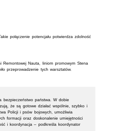
Takie połączenie potencjału potwierdza zdolność
czni Remontowej Nauta, liniom promowym Stena
wiło przeprowadzenie tych warsztatów.
za bezpieczeństwo państwa. W dobie
ują, że są gotowe działać wspólnie, szybko i
wa Policji i psów bojowych, umożliwia
ch formacji oraz doskonalenie umiejętności
ć i koordynacja – podkreśla koordynator