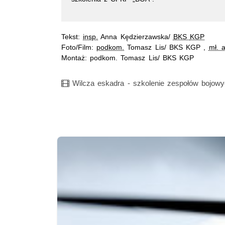
Tekst:
insp.
Anna Kędzierzawska/
BKS
KGP
Foto/Film:
podkom.
Tomasz Lis/ BKS KGP ,
mł. 
Montaż: podkom. Tomasz Lis/ BKS KGP
Film
Wilcza eskadra - szkolenie zespołów bojowy