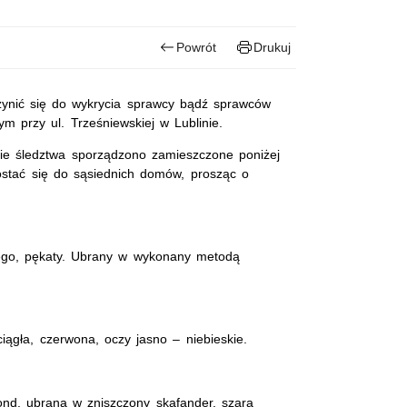
Powrót
Drukuj
zynić się do wykrycia sprawcy bądź sprawców
m przy ul. Trześniewskiej w Lublinie.
ie śledztwa sporządzono zamieszczone poniżej
ostać się do sąsiednich domów, prosząc o
nego, pękaty. Ubrany w wykonany metodą
ągła, czerwona, oczy jasno – niebieskie.
lond, ubrana w zniszczony skafander, szarą