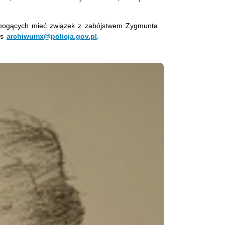
b mogących mieć związek z zabójstwem Zygmunta
es
archiwumx@policja.gov.pl
.