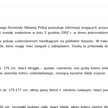
lnego Komendy Głównej Policji poszukuje informacji mogących przyc
i zostały znalezione w dniu 3 grudnia 1992 r. w domu jednorodzinny
c pokoje cudzoziemcom handlującym na pobliskim bazarku. W trakc
osób, które mogły mieć związek z zabójstwem. Osoby te próbowały d
ok. 175 cm, twarz okrągła – pyzata, czerwona, nos gruby koloru si
zw. jesionkę koloru czekoladowego, noszącą wyraźne ślady zużycia.
t ok. 175-177 cm, włosy jasny blond o odcieniu rudawym, twarz poci
160 cm, szczupłej budowy ciała, twarz blada, włosy koloru ciemny b