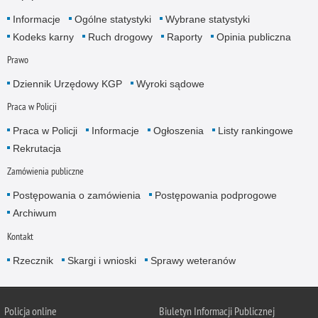
Informacje
Ogólne statystyki
Wybrane statystyki
Kodeks karny
Ruch drogowy
Raporty
Opinia publiczna
Prawo
Dziennik Urzędowy KGP
Wyroki sądowe
Praca w Policji
Praca w Policji
Informacje
Ogłoszenia
Listy rankingowe
Rekrutacja
Zamówienia publiczne
Postępowania o zamówienia
Postępowania podprogowe
Archiwum
Kontakt
Rzecznik
Skargi i wnioski
Sprawy weteranów
Policja
online
Biuletyn Informacji Publicznej