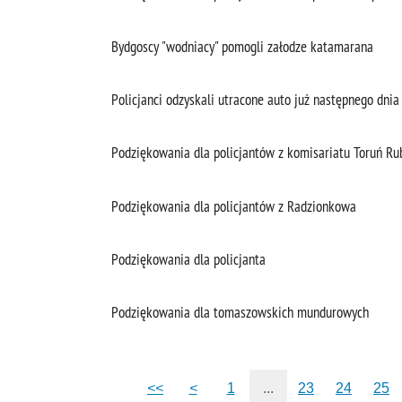
Bydgoscy "wodniacy" pomogli załodze katamarana
Policjanci odzyskali utracone auto już następnego dnia
Podziękowania dla policjantów z komisariatu Toruń R
Podziękowania dla policjantów z Radzionkowa
Podziękowania dla policjanta
Podziękowania dla tomaszowskich mundurowych
<<
<
1
...
23
24
25