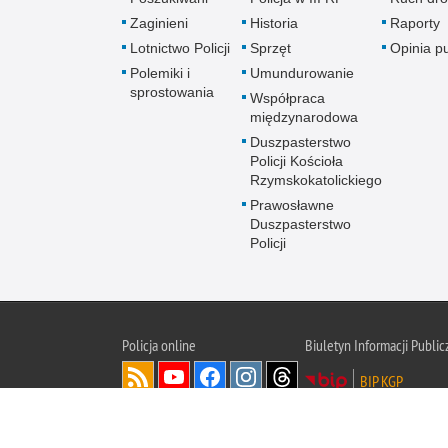
Zaginieni
Historia
Raporty
Lotnictwo Policji
Sprzęt
Opinia p
Polemiki i
Umundurowanie
sprostowania
Współpraca
międzynarodowa
Duszpasterstwo
Policji Kościoła
Rzymskokatolickiego
Prawosławne
Duszpasterstwo
Policji
Policja
online
Biuletyn Informacji Public
BIP KGP