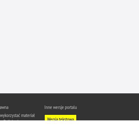
rawna
Inne wersje portalu
wykorzystać materiał
Wersja tekstowa
u Policja.pl.
About Polish Police
j się z zasadami
a prywatności