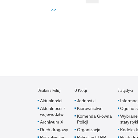
>>
Działania Policji
O Policji
Statystyka
Aktualności
Jednostki
Informac
Aktualności z
Kierownictwo
Ogólne st
województw
Komenda Główna
Wybrane
Archiwum X
Policji
statystyki
Ruch drogowy
Organizacja
Kodeks k
Poszukiwani
Policja w III RP
Ruch dr