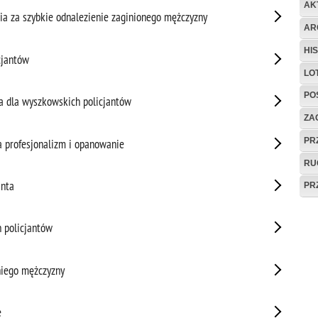
AK
a za szybkie odnalezienie zaginionego mężczyzny
AR
HI
cjantów
LO
PO
a dla wyszkowskich policjantów
ZAG
PR
a profesjonalizm i opanowanie
RU
anta
PR
 policjantów
niego mężczyzny
e