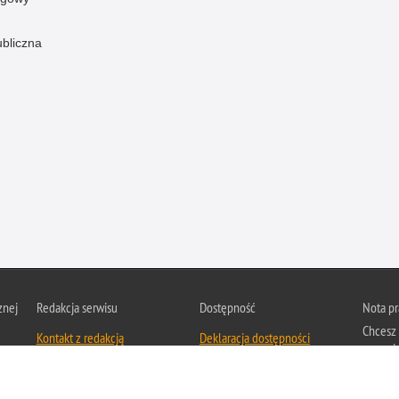
ubliczna
znej
Redakcja serwisu
Dostępność
Nota p
Chcesz 
Kontakt z redakcją
Deklaracja dostępności
z serwis
Zapozna
Polityk