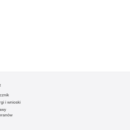
t
cznik
gi i wnioski
awy
eranów