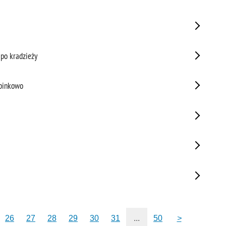
 po kradzieży
ubinkowo
26
27
28
29
30
31
...
50
>