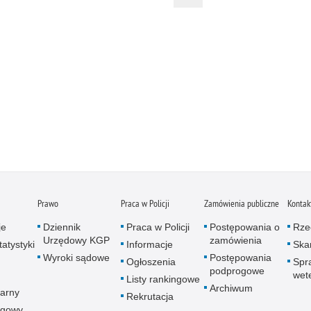
Prawo
Praca w Policji
Zamówienia publiczne
Kontak
je
Dziennik
Praca w Policji
Postępowania o
Rze
Urzędowy KGP
zamówienia
atystyki
Informacje
Skar
Wyroki sądowe
Postępowania
Ogłoszenia
Spr
podprogowe
wet
Listy rankingowe
Archiwum
arny
Rekrutacja
ogowy