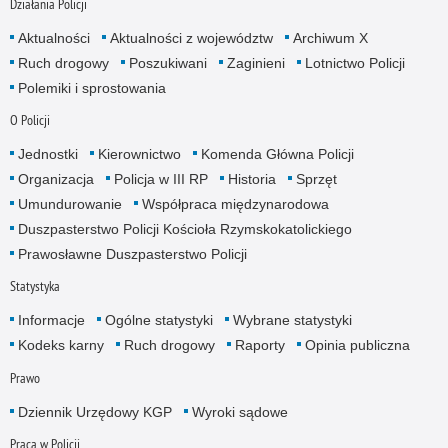
Działania Policji
Aktualności
Aktualności z województw
Archiwum X
Ruch drogowy
Poszukiwani
Zaginieni
Lotnictwo Policji
Polemiki i sprostowania
O Policji
Jednostki
Kierownictwo
Komenda Główna Policji
Organizacja
Policja w III RP
Historia
Sprzęt
Umundurowanie
Współpraca międzynarodowa
Duszpasterstwo Policji Kościoła Rzymskokatolickiego
Prawosławne Duszpasterstwo Policji
Statystyka
Informacje
Ogólne statystyki
Wybrane statystyki
Kodeks karny
Ruch drogowy
Raporty
Opinia publiczna
Prawo
Dziennik Urzędowy KGP
Wyroki sądowe
Praca w Policji