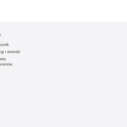
t
cznik
gi i wnioski
awy
eranów