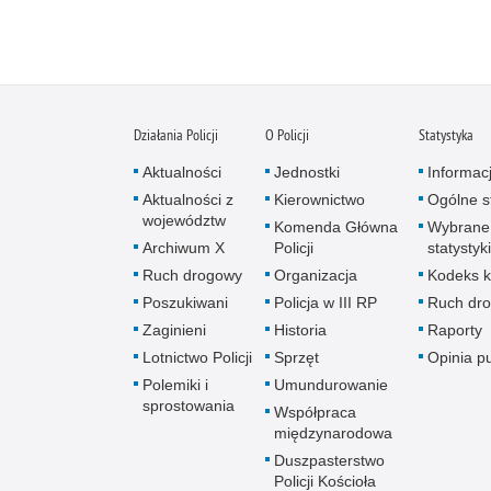
Działania Policji
O Policji
Statystyka
Aktualności
Jednostki
Informac
Aktualności z
Kierownictwo
Ogólne st
województw
Komenda Główna
Wybrane
Archiwum X
Policji
statystyki
Ruch drogowy
Organizacja
Kodeks k
Poszukiwani
Policja w III RP
Ruch dr
Zaginieni
Historia
Raporty
Lotnictwo Policji
Sprzęt
Opinia p
Polemiki i
Umundurowanie
sprostowania
Współpraca
międzynarodowa
Duszpasterstwo
Policji Kościoła