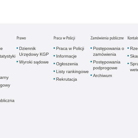
Prawo
Praca w Policji
Zamówienia publiczne
Kontak
je
Dziennik
Praca w Policji
Postępowania o
Rze
Urzędowy KGP
zamówienia
atystyki
Informacje
Skar
Wyroki sądowe
Postępowania
Ogłoszenia
Spr
podprogowe
wet
Listy rankingowe
Archiwum
arny
Rekrutacja
ogowy
ubliczna