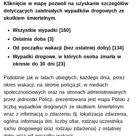
Dane dotyczące wypadków w okresie wakacyjnym
Kliknięcie w mapę pozwoli na uzyskanie szczegółów
dotyczących zaistniałych wypadków drogowych ze
skutkiem śmiertelnym.
Wszystkie wypadki [160]
Ostatnia doba [3]
Od początku wakacji (bez ostatniej doby) [134]
Wypadki drogowe, w których osoba zmarła w
okresie do 30 dni [23]
Podobnie jak w latach ubiegłych, każdego dnia, przez
okres wakacji, na stronie policja.pl, w mediach
społecznościowych oraz na stronach administrowanych
przez jednostki Policji, prezentowana jest mapa Polski z
liczbą wypadków drogowych ze skutkiem śmiertelnym
wraz z informacją o zdarzeniu (tj. lokalizacja zdarzenia,
ogólna informacja dot. liczby ofiar, rodzaju uczestnika
ruchu drogowego oraz rodzaju zdarzenia) z ostatniej
doby oraz od początku wakacji.