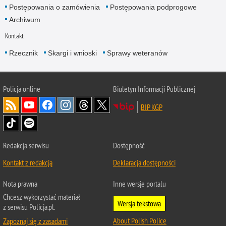
Postępowania o zamówienia
Postępowania podprogowe
Archiwum
Kontakt
Rzecznik
Skargi i wnioski
Sprawy weteranów
Policja
online
Biuletyn Informacji Publicznej
BIP KGP
Redakcja serwisu
Dostępność
Kontakt z redakcją
Deklaracja dostępności
Nota prawna
Inne wersje portalu
Chcesz wykorzystać materiał
Wersja tekstowa
z serwisu Policja.pl.
About Polish Police
Zapoznaj się z zasadami