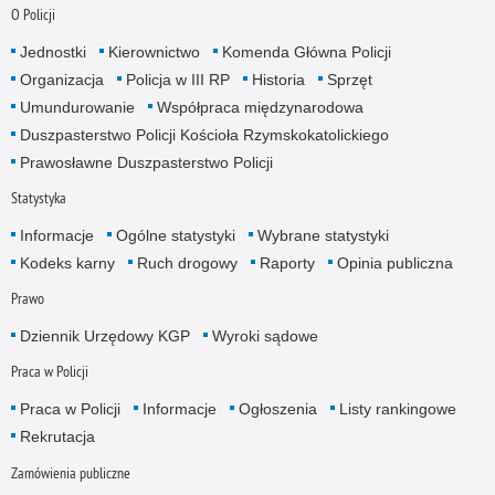
O Policji
Jednostki
Kierownictwo
Komenda Główna Policji
Organizacja
Policja w III RP
Historia
Sprzęt
Umundurowanie
Współpraca międzynarodowa
Duszpasterstwo Policji Kościoła Rzymskokatolickiego
Prawosławne Duszpasterstwo Policji
Statystyka
Informacje
Ogólne statystyki
Wybrane statystyki
Kodeks karny
Ruch drogowy
Raporty
Opinia publiczna
Prawo
Dziennik Urzędowy KGP
Wyroki sądowe
Praca w Policji
Praca w Policji
Informacje
Ogłoszenia
Listy rankingowe
Rekrutacja
Zamówienia publiczne