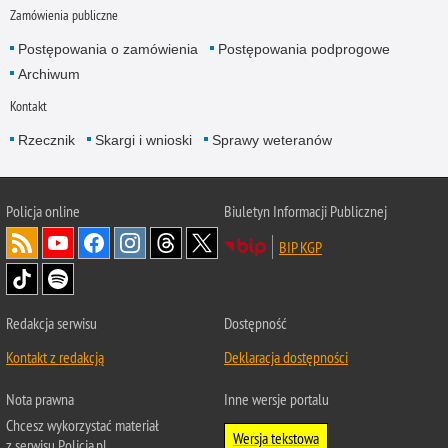
Zamówienia publiczne
Postępowania o zamówienia
Postępowania podprogowe
Archiwum
Kontakt
Rzecznik
Skargi i wnioski
Sprawy weteranów
Policja
online
Biuletyn Informacji Publicznej
BIP KGP
Redakcja serwisu
Dostępność
Kontakt z redakcją
Deklaracja dostępności
Nota prawna
Inne wersje portalu
Chcesz wykorzystać materiał
Wersja tekstowa
z serwisu Policja.pl.