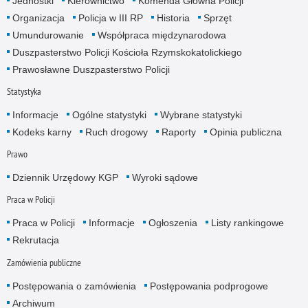
Jednostki
Kierownictwo
Komenda Główna Policji
Organizacja
Policja w III RP
Historia
Sprzęt
Umundurowanie
Współpraca międzynarodowa
Duszpasterstwo Policji Kościoła Rzymskokatolickiego
Prawosławne Duszpasterstwo Policji
Statystyka
Informacje
Ogólne statystyki
Wybrane statystyki
Kodeks karny
Ruch drogowy
Raporty
Opinia publiczna
Prawo
Dziennik Urzędowy KGP
Wyroki sądowe
Praca w Policji
Praca w Policji
Informacje
Ogłoszenia
Listy rankingowe
Rekrutacja
Zamówienia publiczne
Postępowania o zamówienia
Postępowania podprogowe
Archiwum