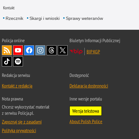
Kontakt
Rzecznik
Skargi i wnioski
Sprawy weteranów
Policja
online
Biuletyn Informacji Publicznej
BIP KGP
Redakcja serwisu
Dostępność
Kontakt z redakcją
Deklaracja dostępności
Nota prawna
Inne wersje portalu
Chcesz wykorzystać materiał
Wersja tekstowa
z serwisu Policja.pl.
About Polish Police
Zapoznaj się z zasadami
Polityka prywatności