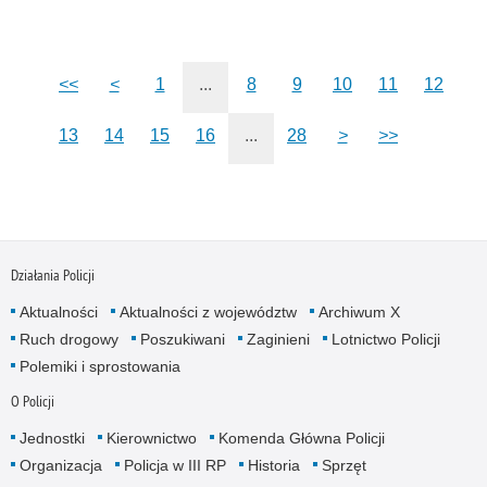
<<
<
1
...
8
9
10
11
12
13
14
15
16
...
28
>
>>
Działania Policji
Aktualności
Aktualności z województw
Archiwum X
Ruch drogowy
Poszukiwani
Zaginieni
Lotnictwo Policji
Polemiki i sprostowania
O Policji
Jednostki
Kierownictwo
Komenda Główna Policji
Organizacja
Policja w III RP
Historia
Sprzęt