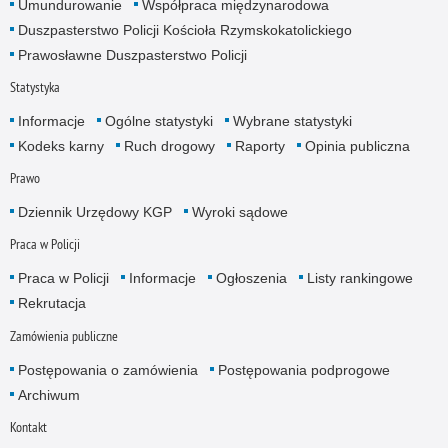
Umundurowanie
Współpraca międzynarodowa
Duszpasterstwo Policji Kościoła Rzymskokatolickiego
Prawosławne Duszpasterstwo Policji
Statystyka
Informacje
Ogólne statystyki
Wybrane statystyki
Kodeks karny
Ruch drogowy
Raporty
Opinia publiczna
Prawo
Dziennik Urzędowy KGP
Wyroki sądowe
Praca w Policji
Praca w Policji
Informacje
Ogłoszenia
Listy rankingowe
Rekrutacja
Zamówienia publiczne
Postępowania o zamówienia
Postępowania podprogowe
Archiwum
Kontakt