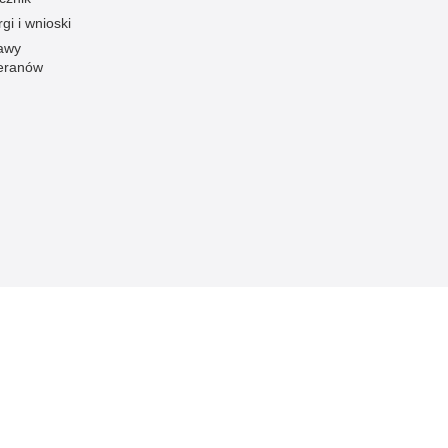
gi i wnioski
awy
eranów