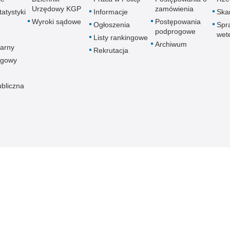
Urzędowy KGP
zamówienia
atystyki
Informacje
Skar
Wyroki sądowe
Postępowania
Ogłoszenia
Spr
podprogowe
wet
Listy rankingowe
Archiwum
arny
Rekrutacja
ogowy
ubliczna