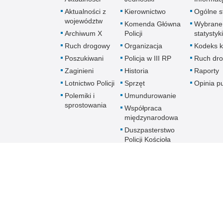
Aktualności z
Kierownictwo
Ogólne st
województw
Komenda Główna
Wybrane
Archiwum X
Policji
statystyki
Ruch drogowy
Organizacja
Kodeks k
Poszukiwani
Policja w III RP
Ruch dr
Zaginieni
Historia
Raporty
Lotnictwo Policji
Sprzęt
Opinia p
Polemiki i
Umundurowanie
sprostowania
Współpraca
międzynarodowa
Duszpasterstwo
Policji Kościoła
Rzymskokatolickiego
Prawosławne
Duszpasterstwo
Policji