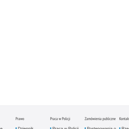
Prawo
Praca w Policji
Zamówienia publiczne
Kontak
je
Dziennik
Praca w Policji
Postępowania o
Rze