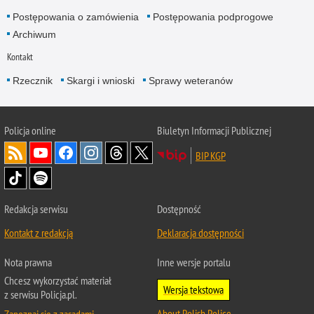
Postępowania o zamówienia
Postępowania podprogowe
Archiwum
Kontakt
Rzecznik
Skargi i wnioski
Sprawy weteranów
Policja
online
Biuletyn Informacji Publicznej
BIP KGP
Redakcja serwisu
Dostępność
Kontakt z redakcją
Deklaracja dostępności
Nota prawna
Inne wersje portalu
Chcesz wykorzystać materiał
Wersja tekstowa
z serwisu Policja.pl.
About Polish Police