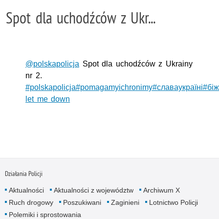
Spot dla uchodźców z Ukr...
@polskapolicja
Spot dla uchodźców z Ukrainy
nr 2.
#polskapolicja
#pomagamyichronimy
#славаукраїні
#біж
let me down
Działania Policji
Aktualności
Aktualności z województw
Archiwum X
Ruch drogowy
Poszukiwani
Zaginieni
Lotnictwo Policji
Polemiki i sprostowania