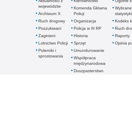
Aktualności z
Kierownictwo
Ogólne st
województw
Komenda Główna
Wybrane
Archiwum X
Policji
statystyki
Ruch drogowy
Organizacja
Kodeks k
Poszukiwani
Policja w III RP
Ruch dr
Zaginieni
Historia
Raporty
Lotnictwo Policji
Sprzęt
Opinia p
Polemiki i
Umundurowanie
sprostowania
Współpraca
międzynarodowa
Duszpasterstwo
Policji Kościoła
Rzymskokatolickiego
Prawosławne
Duszpasterstwo
Policji
Policja
online
Biuletyn Informacji Public