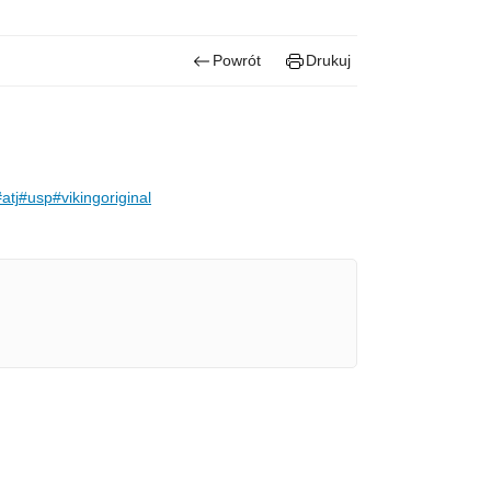
Powrót
Drukuj
atj
#usp
#viking
original