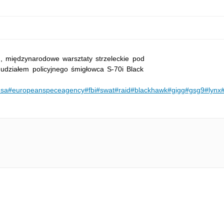
 międzynarodowe warsztaty strzeleckie pod
udziałem policyjnego śmigłowca S-70i Black
esa
#europeanspeceagency
#fbi
#swat
#raid
#blackhawk
#gigg
#gsg9
#lynx
#