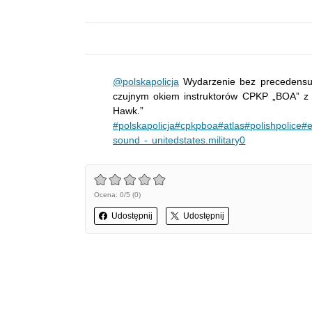
@polskapolicja
Wydarzenie bez precedensu,
czujnym okiem instruktorów CPKP „BOA” z 
Hawk.”
#polskapolicja
#cpkpboa
#atlas
#polishpolice
#
sound - unitedstates.military0
Ocena: 0/5 (0)
Udostępnij
Udostępnij