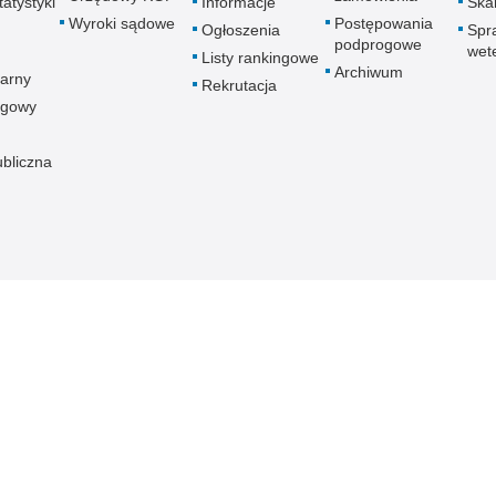
atystyki
Informacje
Skar
Wyroki sądowe
Postępowania
Ogłoszenia
Spr
podprogowe
wet
Listy rankingowe
Archiwum
arny
Rekrutacja
ogowy
ubliczna
znej
Redakcja serwisu
Dostępność
Nota p