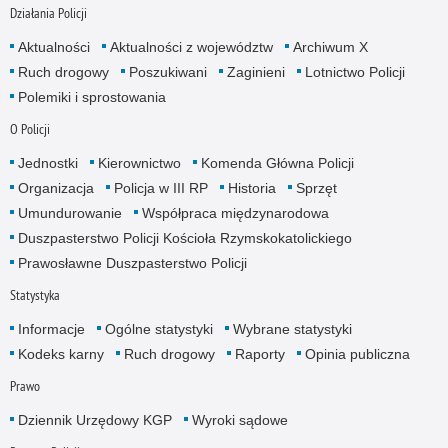
Działania Policji
Aktualności
Aktualności z województw
Archiwum X
Ruch drogowy
Poszukiwani
Zaginieni
Lotnictwo Policji
Polemiki i sprostowania
O Policji
Jednostki
Kierownictwo
Komenda Główna Policji
Organizacja
Policja w III RP
Historia
Sprzęt
Umundurowanie
Współpraca międzynarodowa
Duszpasterstwo Policji Kościoła Rzymskokatolickiego
Prawosławne Duszpasterstwo Policji
Statystyka
Informacje
Ogólne statystyki
Wybrane statystyki
Kodeks karny
Ruch drogowy
Raporty
Opinia publiczna
Prawo
Dziennik Urzędowy KGP
Wyroki sądowe