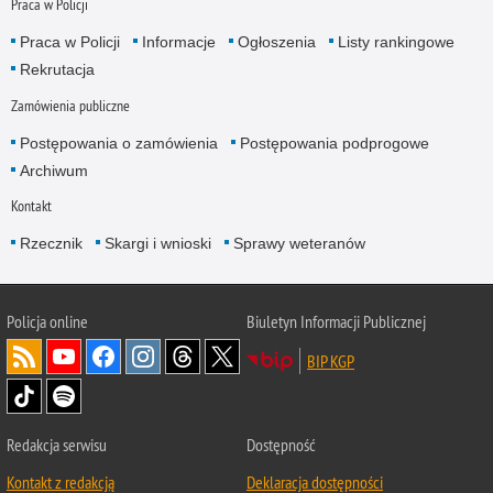
Praca w Policji
Praca w Policji
Informacje
Ogłoszenia
Listy rankingowe
Rekrutacja
Zamówienia publiczne
Postępowania o zamówienia
Postępowania podprogowe
Archiwum
Kontakt
Rzecznik
Skargi i wnioski
Sprawy weteranów
Policja
online
Biuletyn Informacji Publicznej
BIP KGP
Redakcja serwisu
Dostępność
Kontakt z redakcją
Deklaracja dostępności