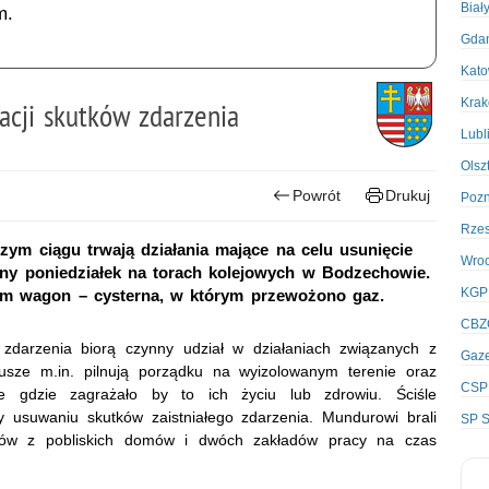
Biał
m.
Gda
Kato
Kra
dacji skutków zdarzenia
Lubl
Olsz
Powrót
Drukuj
Poz
Rze
ym ciągu trwają działania mające na celu usunięcie
Wro
ony poniedziałek na torach kolejowych w Bodzechowie.
KGP
am wagon – cysterna, w którym przewożono gaz.
CBZ
a zdarzenia biorą czynny udział w działaniach związanych z
Gaze
iusze m.in. pilnują porządku na wyizolowanym terenie oraz
CSP
e gdzie zagrażało by to ich życiu lub zdrowiu. Ściśle
y usuwaniu skutków zaistniałego zdarzenia. Mundurowi brali
SP S
ców z pobliskich domów i dwóch zakładów pracy na czas