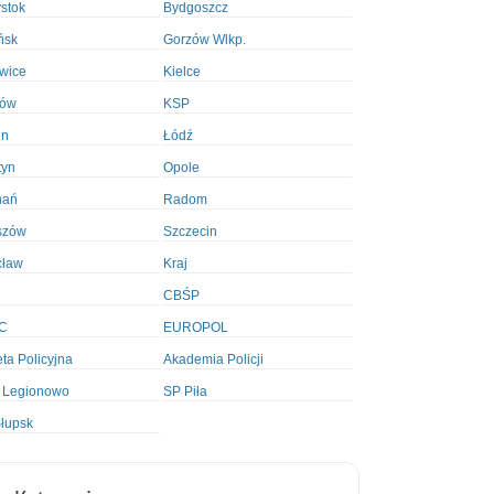
ystok
Bydgoszcz
ńsk
Gorzów Wlkp.
wice
Kielce
ków
KSP
in
Łódź
tyn
Opole
nań
Radom
szów
Szczecin
cław
Kraj
CBŚP
C
EUROPOL
ta Policyjna
Akademia Policji
 Legionowo
SP Piła
łupsk