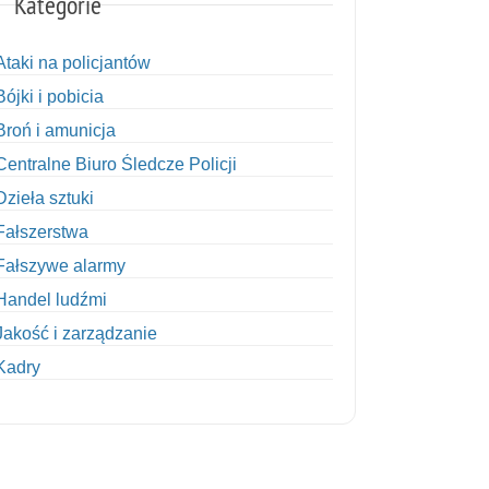
Kategorie
Ataki na policjantów
Bójki i pobicia
Broń i amunicja
Centralne Biuro Śledcze Policji
Dzieła sztuki
Fałszerstwa
Fałszywe alarmy
Handel ludźmi
Jakość i zarządzanie
Kadry
Kobiety w Policji
Korupcja
Kradzież