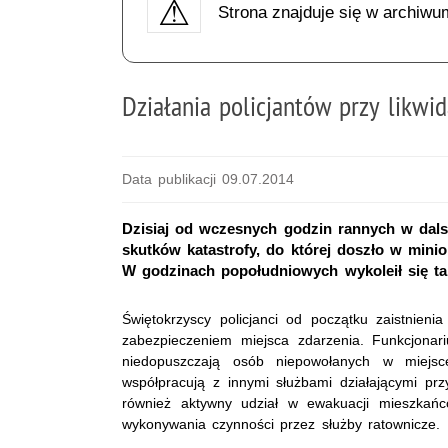
Strona znajduje się w archiwu
Działania policjantów przy likwi
Data publikacji 09.07.2014
Dzisiaj od wczesnych godzin rannych w dalsz
skutków katastrofy, do której doszło w mini
W godzinach popołudniowych wykoleił się t
Świętokrzyscy policjanci od początku zaistnieni
zabezpieczeniem miejsca zdarzenia. Funkcjonar
niedopuszczają osób niepowołanych w miejsc
współpracują z innymi służbami działającymi prz
również aktywny udział w ewakuacji mieszkań
wykonywania czynności przez służby ratownicze.