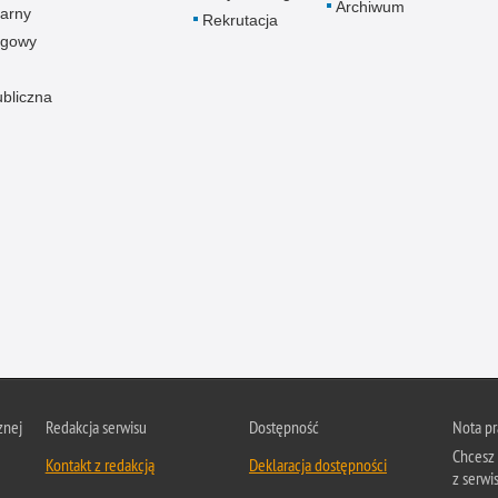
Archiwum
arny
Rekrutacja
ogowy
ubliczna
znej
Redakcja serwisu
Dostępność
Nota p
Chcesz 
Kontakt z redakcją
Deklaracja dostępności
z serwis