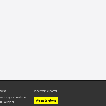
rawna
Inne wersje portalu
wykorzystać materiał
Wersja tekstowa
u Policja.pl.