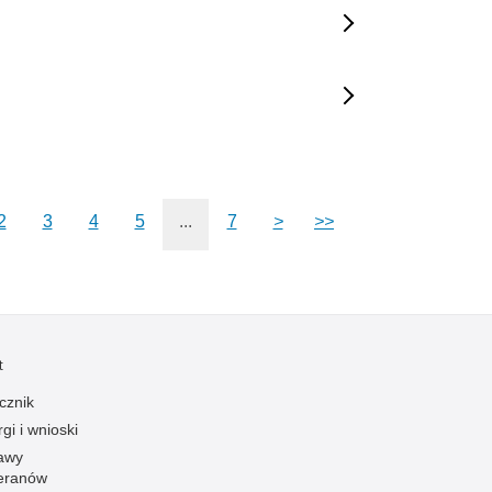
2
3
4
5
...
7
>
>>
t
cznik
gi i wnioski
awy
eranów