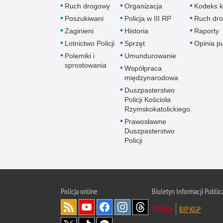
Ruch drogowy
Organizacja
Kodeks k
Poszukiwani
Policja w III RP
Ruch dr
Zaginieni
Historia
Raporty
Lotnictwo Policji
Sprzęt
Opinia p
Polemiki i
Umundurowanie
sprostowania
Współpraca
międzynarodowa
Duszpasterstwo
Policji Kościoła
Rzymskokatolickiego
Prawosławne
Duszpasterstwo
Policji
Policja
online
Biuletyn Informacji Public
BIP KGP