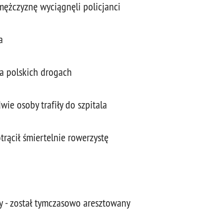
ężczyznę wyciągnęli policjanci
a
a polskich drogach
ie osoby trafiły do szpitala
rącił śmiertelnie rowerzystę
 - został tymczasowo aresztowany