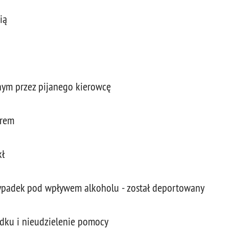
ią
m przez pijanego kierowcę
irem
kł
ypadek pod wpływem alkoholu - został deportowany
ku i nieudzielenie pomocy