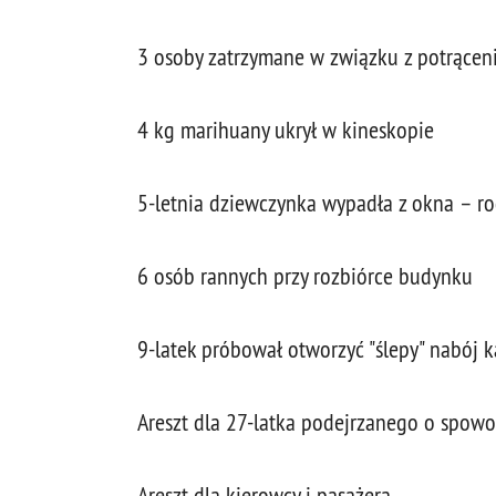
3 osoby zatrzymane w związku z potrącen
4 kg marihuany ukrył w kineskopie
5-letnia dziewczynka wypadła z okna – rod
6 osób rannych przy rozbiórce budynku
9-latek próbował otworzyć "ślepy" nabój 
Areszt dla 27-latka podejrzanego o spow
Areszt dla kierowcy i pasażera