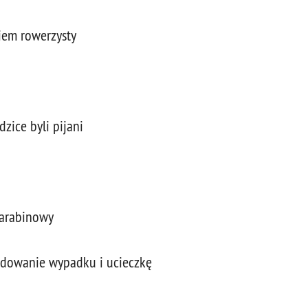
iem rowerzysty
zice byli pijani
karabinowy
odowanie wypadku i ucieczkę