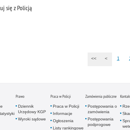
 się z Policją
<<
<
1
Prawo
Praca w Policji
Zamówienia publiczne
Kontak
je
Dziennik
Praca w Policji
Postępowania o
Rze
Urzędowy KGP
zamówienia
atystyki
Informacje
Skar
Wyroki sądowe
Postępowania
Ogłoszenia
Spr
podprogowe
wet
Listy rankingowe