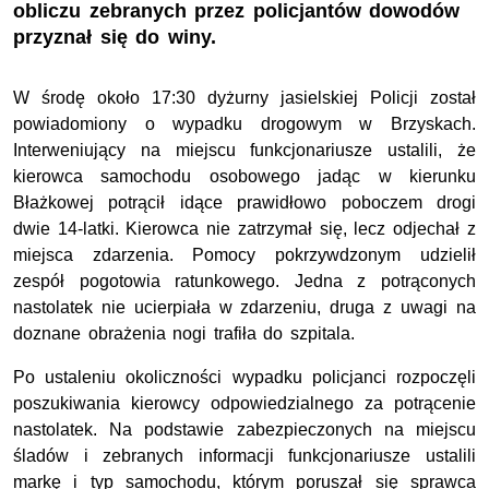
obliczu zebranych przez policjantów dowodów
przyznał się do winy.
W środę około 17:30 dyżurny jasielskiej Policji został
powiadomiony o wypadku drogowym w Brzyskach.
Interweniujący na miejscu funkcjonariusze ustalili, że
kierowca samochodu osobowego jadąc w kierunku
Błażkowej potrącił idące prawidłowo poboczem drogi
dwie 14-latki. Kierowca nie zatrzymał się, lecz odjechał z
miejsca zdarzenia. Pomocy pokrzywdzonym udzielił
zespół pogotowia ratunkowego. Jedna z potrąconych
nastolatek nie ucierpiała w zdarzeniu, druga z uwagi na
doznane obrażenia nogi trafiła do szpitala.
Po ustaleniu okoliczności wypadku policjanci rozpoczęli
poszukiwania kierowcy odpowiedzialnego za potrącenie
nastolatek. Na podstawie zabezpieczonych na miejscu
śladów i zebranych informacji funkcjonariusze ustalili
markę i typ samochodu, którym poruszał się sprawca