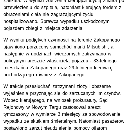
Zaskala. W wyniku zderzenia kierująca toyotą zmarła po
przewiezieniu do szpitala, natomiast kierującą fordem z
obrażeniami ciała nie zagrażającymi życiu
hospitalizowano. Sprawca wypadku uszkodzonym
pojazdem zbiegł z miejsca zdarzenia.
W wyniku podjętych czynności na terenie Zakopanego
ujawniono porzucony samochód marki Mitsubishi, a
następnie w godzinach wieczornych zatrzymano w
policyjnym areszcie właściciela pojazdu - 33-letniego
mieszkańca Zakopanego oraz 29-letniego kierowcę
pochodzącego również z Zakopanego.
W trakcie przesłuchań zatrzymani złożyli obszerne
wyjaśnienia przyznając się do zarzucanych im czynów.
Wobec kierującego, na wniosek prokuratury, Sąd
Rejonowy w Nowym Targu zastosował areszt
tymczasowy w wymiarze 3 miesięcy za spowodowanie
wypadku ze skutkiem śmiertelnym. Natomiast pasażerowi
postawiono zarzut nieudzielenia pomocy ofiarom