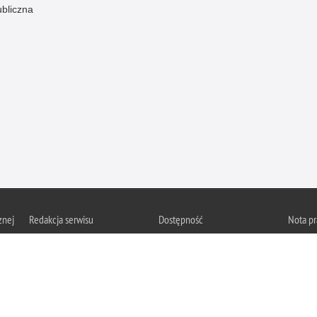
ubliczna
znej
Redakcja serwisu
Dostępność
Nota p
Chcesz 
Kontakt z redakcją
Deklaracja dostępności
z serwis
Zapozna
Polityk