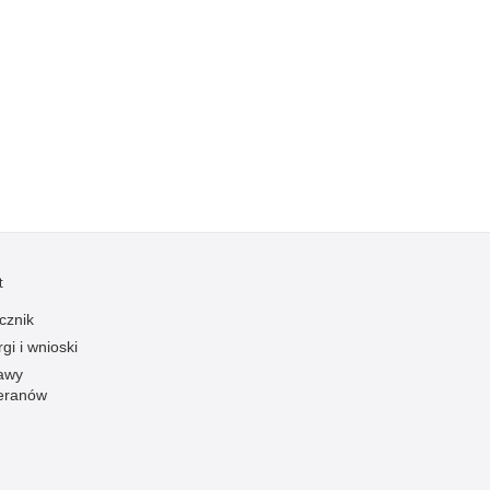
Kradzieże z włamaniem
Kultura
Logistyka, wyposażenie
Materiały wybuchowe
Nagrodzeni policjanci
Napady na banki
Napady na taksówkarzy
Napady na tiry
t
Nielegalny handel farmaceutykami
Nietrzeźwi kierujący
cznik
gi i wnioski
Nietrzeźwi opiekunowie
awy
Nietrzeźwi pracownicy
eranów
Niszczenie mienia
Nowoczesne technologie w pracy Policji
Odpowiedzialność majątkowa Policji