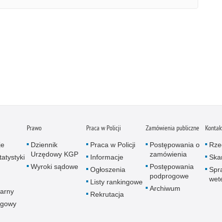
Prawo
Praca w Policji
Zamówienia publiczne
Kontak
je
Dziennik
Praca w Policji
Postępowania o
Rze
Urzędowy KGP
zamówienia
atystyki
Informacje
Skar
Wyroki sądowe
Postępowania
Ogłoszenia
Spr
podprogowe
wet
Listy rankingowe
Archiwum
arny
Rekrutacja
ogowy