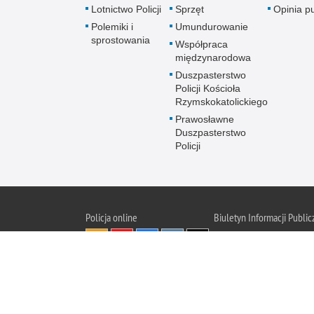
Lotnictwo Policji
Sprzęt
Opinia p
Polemiki i
Umundurowanie
sprostowania
Współpraca
międzynarodowa
Duszpasterstwo
Policji Kościoła
Rzymskokatolickiego
Prawosławne
Duszpasterstwo
Policji
Policja
online
Biuletyn Informacji Public
BIP KGP