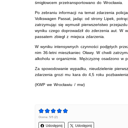
śmigłowcem przetransportowano do Wrocławia.
Po zebraniu informacji na temat zdarzenia policj
Volkswagen Passat, jadąc od strony Lipek, potrąc
zatrzymując się wymusił pierwszeństwo przejaz
wyniku czego doprowadził do zderzenia aut. W wy
passatem zbiegł z miejsca zdarzenia.
W wyniku intensywnych czynności podjętych prze
nim 36-letni mieszkaniec Oławy. W chwili zatrzym
alkoholu w organizmie. Mężczyznę osadzono w po
Za spowodowanie wypadku, nieudzielenie pierws
zdarzenia grozi mu kara do 4,5 roku pozbawienia
(KWP we Wrocławiu / mw)
Ocena: 5/5 (2)
Udostępnij
Udostępnij