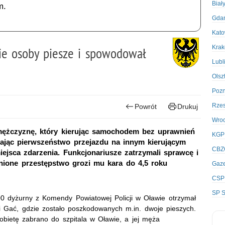
Biał
m.
Gda
Kato
Kra
ie osoby piesze i spowodował
Lubl
Olsz
Poz
Rze
Powrót
Drukuj
Wro
 mężczyznę, który kierując samochodem bez uprawnień
KGP
zając pierwszeństwo przejazdu na innym kierującym
CBZ
jsca zdarzenia. Funkcjonariusze zatrzymali sprawcę i
łnione przestępstwo grozi mu kara do 4,5 roku
Gaze
CSP
SP S
:00 dyżurny z Komendy Powiatowej Policji w Oławie otrzymał
 Gać, gdzie zostało poszkodowanych m.in. dwoje pieszych.
bietę zabrano do szpitala w Oławie, a jej męża