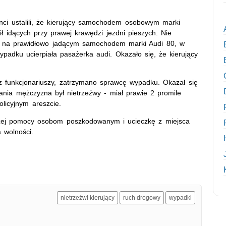
anci ustalili, że kierujący samochodem osobowym marki
ił idących przy prawej krawędzi jezdni pieszych. Nie
du na prawidłowo jadącym samochodem marki Audi 80, w
padku ucierpiała pasażerka audi. Okazało się, że kierujący
z funkcjonariuszy, zatrzymano sprawcę wypadku. Okazał się
ania mężczyzna był nietrzeźwy - miał prawie 2 promile
licyjnym areszcie.
zej pomocy osobom poszkodowanym i ucieczkę z miejsca
 wolności.
nietrzeźwi kierujący
ruch drogowy
wypadki