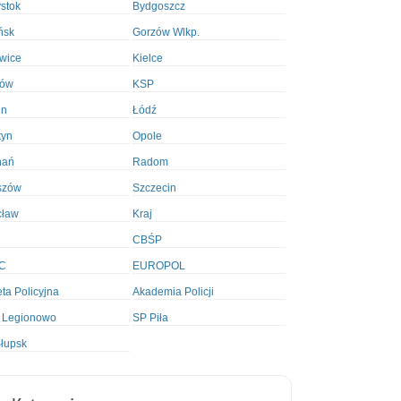
ystok
Bydgoszcz
ńsk
Gorzów Wlkp.
wice
Kielce
ków
KSP
in
Łódź
tyn
Opole
nań
Radom
szów
Szczecin
cław
Kraj
CBŚP
C
EUROPOL
ta Policyjna
Akademia Policji
 Legionowo
SP Piła
łupsk