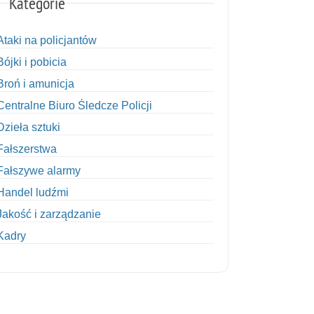
Kategorie
Ataki na policjantów
Bójki i pobicia
Broń i amunicja
Centralne Biuro Śledcze Policji
Dzieła sztuki
Fałszerstwa
Fałszywe alarmy
Handel ludźmi
Jakość i zarządzanie
Kadry
Kobiety w Policji
Korupcja
Kradzież