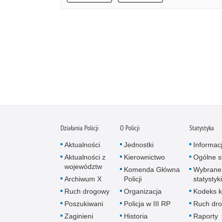
Działania Policji
O Policji
Statystyka
Aktualności
Jednostki
Informac
Aktualności z
Kierownictwo
Ogólne st
województw
Komenda Główna
Wybrane
Archiwum X
Policji
statystyki
Ruch drogowy
Organizacja
Kodeks k
Poszukiwani
Policja w III RP
Ruch dr
Zaginieni
Historia
Raporty