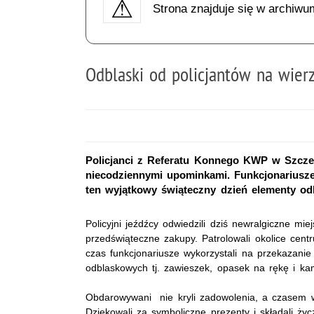
Strona znajduje się w archiwu
Odblaski od policjantów na wie
Policjanci z Referatu Konnego KWP w Szczeci
niecodziennymi upominkami. Funkcjonariusze
ten wyjątkowy świąteczny dzień elementy od
Policyjni jeźdźcy odwiedzili dziś newralgiczne mie
przedświąteczne zakupy. Patrolowali okolice cen
czas funkcjonariusze wykorzystali na przekazani
odblaskowych tj. zawieszek, opasek na rękę i k
Obdarowywani nie kryli zadowolenia, a czasem 
Dziękowali za symboliczne prezenty i składali ż