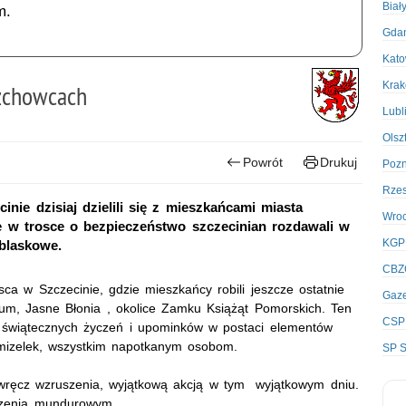
Biał
m.
Gda
Kato
Kra
rzchowcach
Lubl
Olsz
Powrót
Drukuj
Poz
Rze
nie dzisiaj dzielili się z mieszkańcami miasta
Wro
 w trosce o bezpieczeństwo szczecinian rozdawali w
KGP
blaskowe.
CBZ
jsca w Szczecinie, gdzie mieszkańcy robili jeszcze ostatnie
Gaze
trum, Jasne Błonia , okolice Zamku Książąt Pomorskich. Ten
CSP
e świątecznych życzeń i upominków w postaci elementów
amizelek, wszystkim napotkanym osobom.
SP S
wręcz wzruszenia, wyjątkową akcją w tym wyjątkowym dniu.
yczenia mundurowym.