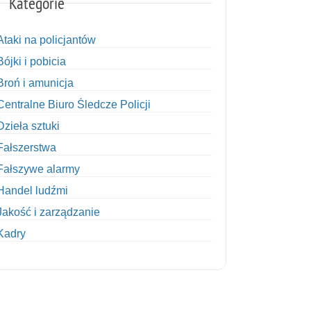
Kategorie
Ataki na policjantów
Bójki i pobicia
Broń i amunicja
Centralne Biuro Śledcze Policji
Dzieła sztuki
Fałszerstwa
Fałszywe alarmy
Handel ludźmi
Jakość i zarządzanie
Kadry
Kobiety w Policji
Korupcja
Kradzież