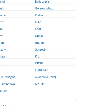
ystok
Bydgoszcz
ńsk
Gorzów Wlkp.
wice
Kielce
ków
KSP
in
Łódź
tyn
Opole
nań
Radom
szów
Szczecin
cław
Kraj
CBŚP
C
EUROPOL
ta Policyjna
Akademia Policji
 Legionowo
SP Piła
łupsk