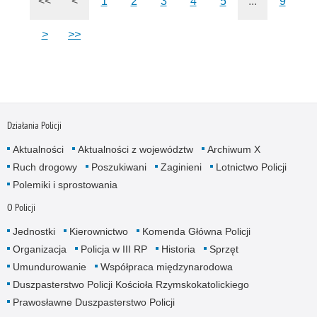
<<
<
1
2
3
4
5
...
9
>
>>
Działania Policji
Aktualności
Aktualności z województw
Archiwum X
Ruch drogowy
Poszukiwani
Zaginieni
Lotnictwo Policji
Polemiki i sprostowania
O Policji
Jednostki
Kierownictwo
Komenda Główna Policji
Organizacja
Policja w III RP
Historia
Sprzęt
Umundurowanie
Współpraca międzynarodowa
Duszpasterstwo Policji Kościoła Rzymskokatolickiego
Prawosławne Duszpasterstwo Policji