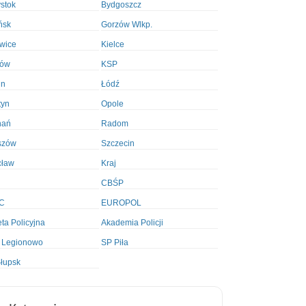
ystok
Bydgoszcz
ńsk
Gorzów Wlkp.
wice
Kielce
ków
KSP
in
Łódź
tyn
Opole
nań
Radom
szów
Szczecin
cław
Kraj
CBŚP
C
EUROPOL
ta Policyjna
Akademia Policji
 Legionowo
SP Piła
łupsk