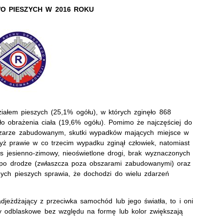
O PIESZYCH W 2016 ROKU
łem pieszych (25,1% ogółu), w których zginęło 868
ło obrażenia ciała (19,6% ogółu). Pomimo że najczęściej do
szarze zabudowanym, skutki wypadków mających miejsce w
yż prawie w co trzecim wypadku zginął człowiek, natomiast
jesienno-zimowy, nieoświetlone drogi, brak wyznaczonych
h po drodze (zwłaszcza poza obszarami zabudowanymi) oraz
ych pieszych sprawia, że dochodzi do wielu zdarzeń
adjeżdżający z przeciwka samochód lub jego światła, to i oni
y odblaskowe bez względu na formę lub kolor zwiększają