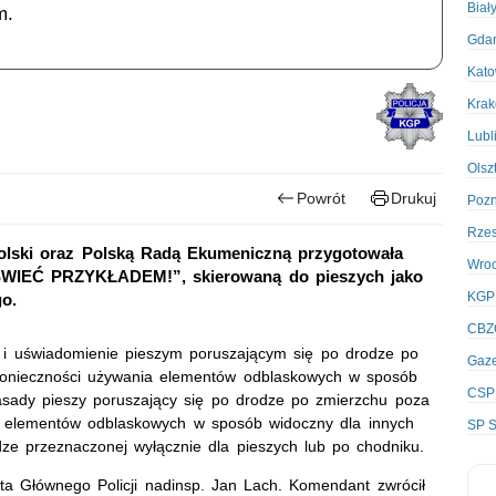
Biał
m.
Gda
Kato
Kra
Lubl
Olsz
Powrót
Drukuj
Poz
Rze
Polski oraz Polską Radą Ekumeniczną przygotowała
Wro
„ŚWIEĆ PRZYKŁADEM!”, skierowaną do pieszych jako
KGP
o.
CBZ
e i uświadomienie pieszym poruszającym się po drodze po
Gaze
 konieczności używania elementów odblaskowych w sposób
CSP
asady pieszy poruszający się po drodze po zmierzchu poza
elementów odblaskowych w sposób widoczny dla innych
SP S
ze przeznaczonej wyłącznie dla pieszych lub po chodniku.
ta Głównego Policji nadinsp. Jan Lach. Komendant zwrócił