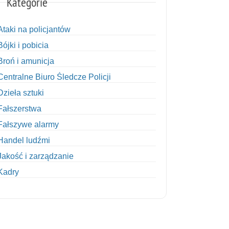
Kategorie
Ataki na policjantów
Bójki i pobicia
Broń i amunicja
Centralne Biuro Śledcze Policji
Dzieła sztuki
Fałszerstwa
Fałszywe alarmy
Handel ludźmi
Jakość i zarządzanie
Kadry
Kobiety w Policji
Korupcja
Kradzież