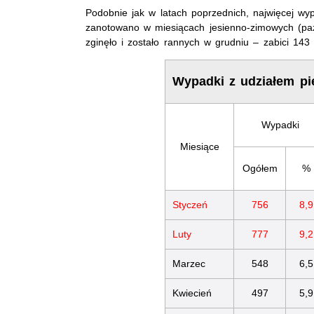
Podobnie jak w latach poprzednich, najwięcej wyp
zanotowano w miesiącach jesienno-zimowych (paźd
zginęło i zostało rannych w grudniu – zabici 143
Wypadki z udziałem pi
Wypadki
Miesiące
Ogółem
%
Styczeń
756
8,9
Luty
777
9,2
Marzec
548
6,5
Kwiecień
497
5,9