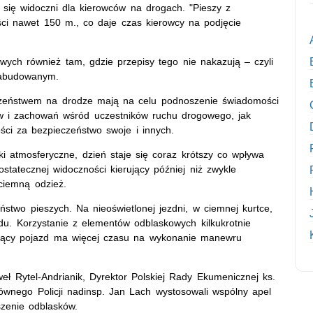
się widoczni dla kierowców na drogach. "Pieszy z
ci nawet 150 m., co daje czas kierowcy na podjęcie
ych również tam, gdzie przepisy tego nie nakazują – czyli
zabudowanym.
eczeństwem na drodze mają na celu podnoszenie świadomości
aw i zachowań wśród uczestników ruchu drogowego, jak
ci za bezpieczeństwo swoje i innych.
i atmosferyczne, dzień staje się coraz krótszy co wpływa
tatecznej widoczności kierujący później niż zwykle
ciemną odzież.
stwo pieszych. Na nieoświetlonej jezdni, w ciemnej kurtce,
du. Korzystanie z elementów odblaskowych kilkukrotnie
zący pojazd ma więcej czasu na wykonanie manewru
weł Rytel-Andrianik, Dyrektor Polskiej Rady Ekumenicznej ks.
nego Policji nadinsp. Jan Lach wystosowali wspólny apel
szenie odblasków.