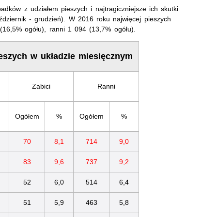
adków z udziałem pieszych i najtragiczniejsze ich skutki
ziernik - grudzień). W 2016 roku najwięcej pieszych
 (16,5% ogółu), ranni 1 094 (13,7% ogółu).
eszych w układzie miesięcznym
Zabici
Ranni
Ogółem
%
Ogółem
%
70
8,1
714
9,0
83
9,6
737
9,2
52
6,0
514
6,4
51
5,9
463
5,8