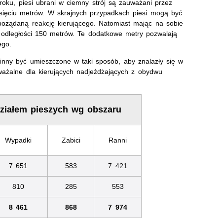
roku, piesi ubrani w ciemny strój są zauważani przez
iesięciu metrów. W skrajnych przypadkach piesi mogą być
pożądaną reakcję kierującego. Natomiast mając na sobie
 odległości 150 metrów. Te dodatkowe metry pozwalają
ego.
inny być umieszczone w taki sposób, aby znalazły się w
ważalne dla kierujących nadjeżdżających z obydwu
ziałem pieszych wg obszaru
Wypadki
Zabici
Ranni
7 651
583
7 421
810
285
553
8 461
868
7 974