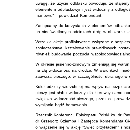
uwagę, że użycie odblasku powoduje, że stajemy 
elementem odblaskowym jest widoczny z odległoś
manewru" - powiedział Komendant.
Zachęcamy do korzystania z elementów odblaskow
na nieoświetlonych odcinkach dróg w obszarze 
Wszelkie akcje profilaktyczne związane z bezpi
społeczeństwa, kształtowanie prawidłowych post
również budowanie poczucia współodpowiedzialnoś
W okresie jesienno-zimowym zmieniają się warunk
na złą widoczność na drodze. W warunkach niedos
zauważa pieszego, w szczególności ubranego w 
Kolor odzieży wierzchniej ma wpływ na bezpieczeń
pieszy jest słabo widoczny dla kierowcy samocho
zwiększa widoczność pieszego, przez co prowad
wymijania bądź hamowania.
Rzecznik Konferencji Episkopatu Polski ks. dr Pa
dr Grzegorz Gziemba i Zastępca Komendanta Głów
o włączenie się w akcję "Świeć przykładem" i no