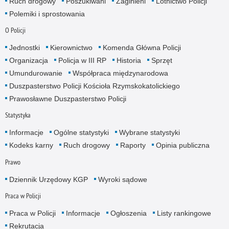
Ruch drogowy
Poszukiwani
Zaginieni
Lotnictwo Policji
Polemiki i sprostowania
O Policji
Jednostki
Kierownictwo
Komenda Główna Policji
Organizacja
Policja w III RP
Historia
Sprzęt
Umundurowanie
Współpraca międzynarodowa
Duszpasterstwo Policji Kościoła Rzymskokatolickiego
Prawosławne Duszpasterstwo Policji
Statystyka
Informacje
Ogólne statystyki
Wybrane statystyki
Kodeks karny
Ruch drogowy
Raporty
Opinia publiczna
Prawo
Dziennik Urzędowy KGP
Wyroki sądowe
Praca w Policji
Praca w Policji
Informacje
Ogłoszenia
Listy rankingowe
Rekrutacja