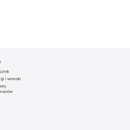
Kradzieże z włamaniem
Kultura
Logistyka, wyposażenie
Materiały wybuchowe
Nagrodzeni policjanci
Napady na banki
Napady na taksówkarzy
t
Napady na tiry
cznik
Nielegalny handel farmaceutykami
gi i wnioski
Nietrzeźwi kierujący
awy
eranów
Nietrzeźwi opiekunowie
Nietrzeźwi pracownicy
Niszczenie mienia
Nowoczesne technologie w pracy Policji
Odpowiedzialność majątkowa Policji