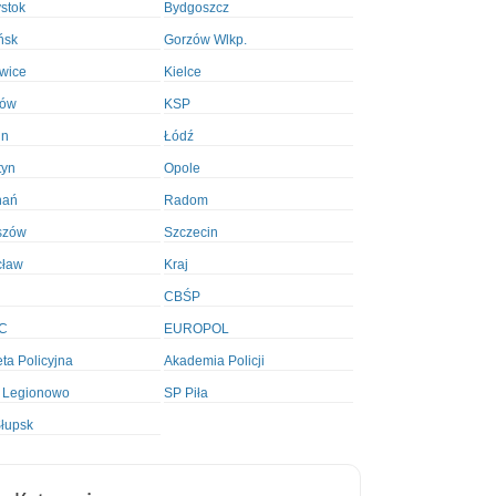
ystok
Bydgoszcz
ńsk
Gorzów Wlkp.
wice
Kielce
ków
KSP
in
Łódź
tyn
Opole
nań
Radom
szów
Szczecin
cław
Kraj
CBŚP
C
EUROPOL
ta Policyjna
Akademia Policji
 Legionowo
SP Piła
łupsk