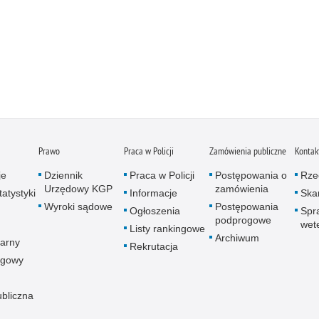
Prawo
Praca w Policji
Zamówienia publiczne
Kontak
je
Dziennik
Praca w Policji
Postępowania o
Rze
Urzędowy KGP
zamówienia
atystyki
Informacje
Skar
Wyroki sądowe
Postępowania
Ogłoszenia
Spr
podprogowe
wet
Listy rankingowe
Archiwum
arny
Rekrutacja
ogowy
ubliczna