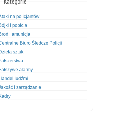
Kategorie
Ataki na policjantów
Bójki i pobicia
Broń i amunicja
Centralne Biuro Śledcze Policji
Dzieła sztuki
Fałszerstwa
Fałszywe alarmy
Handel ludźmi
Jakość i zarządzanie
Kadry
Kobiety w Policji
Korupcja
Kradzież