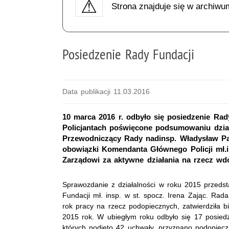
Strona znajduje się w archiwu
Posiedzenie Rady Fundacji
Data publikacji 11.03.2016
10 marca 2016 r. odbyło się posiedzenie R
Policjantach poświęcone podsumowaniu dział
Przewodniczący Rady nadinsp. Władysław Pa
obowiązki Komendanta Głównego Policji mł.i
Zarządowi za aktywne działania na rzecz wdów
Sprawozdanie z działalności w roku 2015 przeds
Fundacji mł. insp. w st. spocz. Irena Zając. Rada
rok pracy na rzecz podopiecznych, zatwierdziła b
2015 rok. W ubiegłym roku odbyło się 17 posied
których podjęto 42 uchwały, przyznano podopi