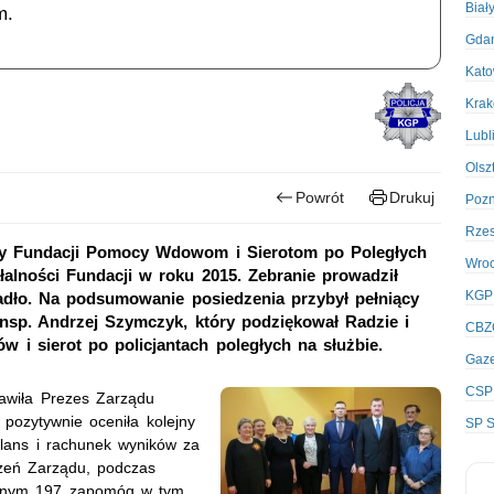
Biał
m.
Gda
Kato
Kra
Lubl
Olsz
Powrót
Drukuj
Poz
Rze
ady Fundacji Pomocy Wdowom i Sierotom po Poległych
Wro
alności Fundacji w roku 2015. Zebranie prowadził
KGP
dło. Na podsumowanie posiedzenia przybył pełniący
nsp. Andrzej Szymczyk, który podziękował Radzie i
CBZ
 i sierot po policjantach poległych na służbie.
Gaze
CSP
tawiła Prezes Zarządu
 pozytywnie oceniła kolejny
SP S
ilans i rachunek wyników za
zeń Zarządu, podczas
ecznym 197 zapomóg w tym