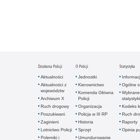
Działania Policji
O Policji
Statystyka
Aktualności
Jednostki
Informac
Aktualności z
Kierownictwo
Ogólne st
województw
Komenda Główna
Wybrane
Archiwum X
Policji
statystyki
Ruch drogowy
Organizacja
Kodeks k
Poszukiwani
Policja w III RP
Ruch dr
Zaginieni
Historia
Raporty
Lotnictwo Policji
Sprzęt
Opinia p
Polemiki i
Umundurowanie