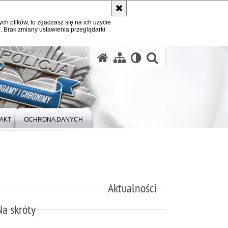
ych plików, to zgadzasz się na ich użycie
. Brak zmiany ustawienia przeglądarki
otwórz wysz
AKT
OCHRONA DANYCH
Aktualności
Na skróty