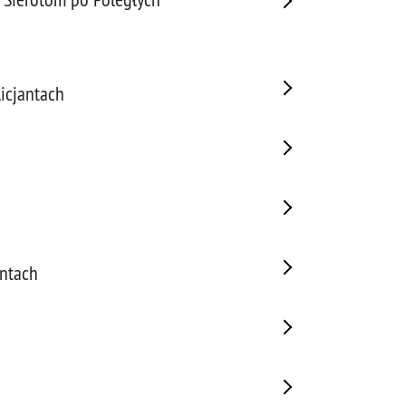
icjantach
antach