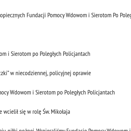
odopiecznych Fundacji Pomocy Wdowom i Sierotom Po Poleg
om i Sierotom po Poległych Policjantach
czki” w niecodziennej, policyjnej oprawie
mocy Wdowom i Sierotom po Poległych Policjantach
wcielił się w rolę Św. Mikołaja
ieju piłki nożnej. Wspieraliśmy Fundację Pomocy Wdowom i