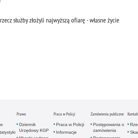
rzecz służby złożyli najwyższą ofiarę - własne życie
Prawo
Praca w Policji
Zamówienia publiczne
Kontak
je
Dziennik
Praca w Policji
Postępowania o
Rze
Urzędowy KGP
zamówienia
atystyki
Informacje
Skar