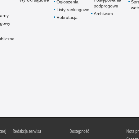
Wyroki sądowe
Postępowania
Ogłoszenia
Spr
podprogowe
wet
Listy rankingowe
Archiwum
arny
Rekrutacja
ogowy
ubliczna
znej
Redakcja serwisu
Dostępność
Nota p