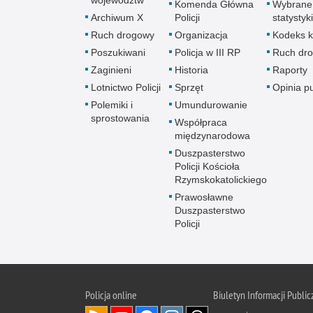
województw
Komenda Główna
Wybrane
Archiwum X
Policji
statystyki
Ruch drogowy
Organizacja
Kodeks k
Poszukiwani
Policja w III RP
Ruch dr
Zaginieni
Historia
Raporty
Lotnictwo Policji
Sprzęt
Opinia p
Polemiki i
Umundurowanie
sprostowania
Współpraca
międzynarodowa
Duszpasterstwo
Policji Kościoła
Rzymskokatolickiego
Prawosławne
Duszpasterstwo
Policji
Policja
online
Biuletyn Informacji Public