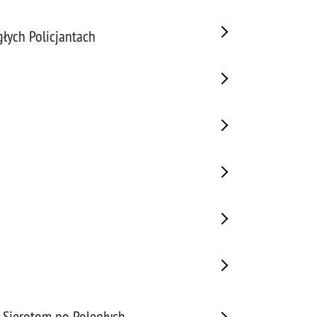
łych Policjantach
 Sierotom po Poległych