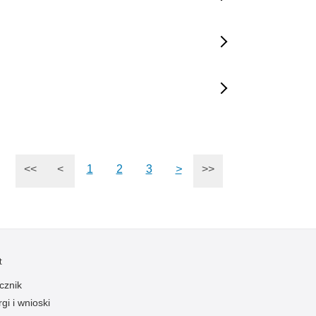
<<
<
1
2
3
>
>>
t
cznik
gi i wnioski