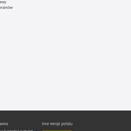
awy
eranów
rawna
Inne wersje portalu