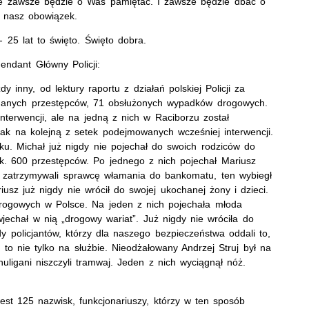
ie zawsze będzie o Was pamiętać. I zawsze będzie dbać o
t nasz obowiązek.
- 25 lat to święto. Święto dobra.
endant Główny Policji:
y inny, od lektury raportu z działań polskiej Policji za
zymanych przestępców, 71 obsłużonych wypadków drogowych.
nterwencji, ale na jedną z nich w Raciborzu został
jak na kolejną z setek podejmowanych wcześniej interwencji.
nku. Michał już nigdy nie pojechał do swoich rodziców do
ok. 600 przestępców. Po jednego z nich pojechał Mariusz
dy zatrzymywali sprawcę włamania do bankomatu, ten wybiegł
iusz już nigdy nie wrócił do swojej ukochanej żony i dzieci.
drogowych w Polsce. Na jeden z nich pojechała młoda
chał w nią „drogowy wariat”. Już nigdy nie wróciła do
y policjantów, którzy dla naszego bezpieczeństwa oddali to,
 to nie tylko na służbie. Nieodżałowany Andrzej Struj był na
ligani niszczyli tramwaj. Jeden z nich wyciągnął nóż.
est 125 nazwisk, funkcjonariuszy, którzy w ten sposób