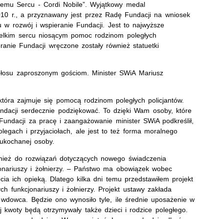
nemu Sercu - Cordi Nobile”. Wyjątkowy medal
10 r., a przyznawany jest przez Radę Fundacji na wniosek
w rozwój i wspieranie Fundacji. Jest to najwyższe
wielkim sercu niosącym pomoc rodzinom poległych
ranie Fundacji wręczone zostały również statuetki
głosu zaproszonym gościom. Minister SWiA Mariusz
, która zajmuje się pomocą rodzinom poległych policjantów.
dacji serdecznie podziękować. To dzięki Wam osoby, które
c Fundacji za pracę i zaangażowanie minister SWiA podkreślił,
legach i przyjaciołach, ale jest to też forma moralnego
e ukochanej osoby.
nież do rozwiązań dotyczących nowego świadczenia
jonariuszy i żołnierzy. – Państwo ma obowiązek wobec
ęcia ich opieką. Dlatego kilka dni temu przedstawiłem projekt
h funkcjonariuszy i żołnierzy. Projekt ustawy zakłada
wdowca. Będzie ono wynosiło tyle, ile średnie uposażenie w
j kwoty będą otrzymywały także dzieci i rodzice poległego.