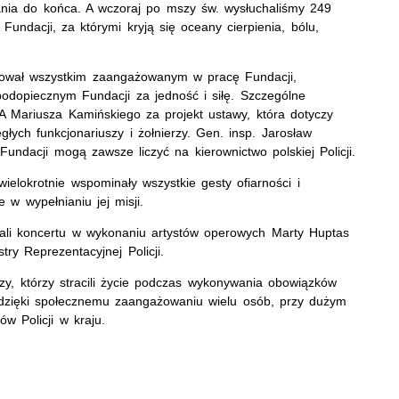
wania do końca. A wczoraj po mszy św. wysłuchaliśmy 249
Fundacji, za którymi kryją się oceany cierpienia, bólu,
kował wszystkim zaangażowanym w pracę Fundacji,
odopiecznym Fundacji za jedność i siłę. Szczególne
A Mariusza Kamińskiego za projekt ustawy, która dotyczy
łych funkcjonariuszy i żołnierzy. Gen. insp. Jarosław
undacji mogą zawsze liczyć na kierownictwo polskiej Policji.
wielokrotnie wspominały wszystkie gesty ofiarności i
 w wypełnianiu jej misji.
hali koncertu w wykonaniu artystów operowych Marty Huptas
ry Reprezentacyjnej Policji.
zy, którzy stracili życie podczas wykonywania obowiązków
ą dzięki społecznemu zaangażowaniu wielu osób, przy dużym
w Policji w kraju.