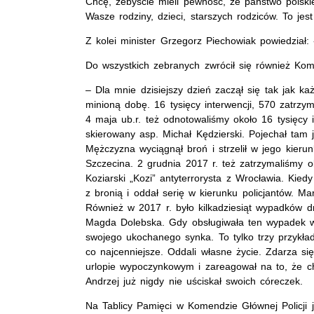
Chcę, żebyście mieli pewność, że państwo polsk
Wasze rodziny, dzieci, starszych rodziców. To jes
Z kolei minister Grzegorz Piechowiak powiedział: 
Do wszystkich zebranych zwrócił się również Kom
– Dla mnie dzisiejszy dzień zaczął się tak jak każd
minioną dobę. 16 tysięcy interwencji, 570 zatr
4 maja ub.r. też odnotowaliśmy około 16 tysięcy i
skierowany asp. Michał Kędzierski. Pojechał tam 
Mężczyzna wyciągnął broń i strzelił w jego kieru
Szczecina. 2 grudnia 2017 r. też zatrzymaliśmy 
Koziarski „Kozi” antyterrorysta z Wrocławia. Kie
z bronią i oddał serię w kierunku policjantów. Mar
Również w 2017 r. było kilkadziesiąt wypadków 
Magda Dolebska. Gdy obsługiwała ten wypadek wje
swojego ukochanego synka. To tylko trzy przykład
co najcenniejsze. Oddali własne życie. Zdarza się
urlopie wypoczynkowym i zareagował na to, że chu
Andrzej już nigdy nie uściskał swoich córeczek.
Na Tablicy Pamięci w Komendzie Głównej Policji j