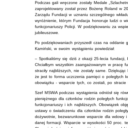
Podczas gali wręczone zostały Medale „Szlachet
zaprojektowany został przez Bożenę Roland w 20
Zarządu Fundacji w uznaniu szczególnego wkładu 
wyróżnienie, którym Fundacja honoruje ludzi o 
funkcjonariuszy Policji. W podziękowaniu za wspie
jubileuszowe.
Po podziękowaniach przyszedł czas na oddanie 
Kamiński, w swoim wystąpieniu powiedział:
– Spotkaliśmy się dziś z okazji 25-lecia fundacji
Chciałbym wszystkim zaangażowanym w pracę fun
straciły najbliższych, nie zostały same. Dziękują
że jest to forma uczczenia pamięci o poległych ko
obowiązku - wsparcie tych, co zostali, po straci
Szef MSWiA podczas wystąpienia odniósł się rów
pieniężnego dla członków rodzin poległych funkc
funkcjonariuszy i ich najbliższych. Obowiązek obj
ustawy o świadczeniu dla członków rodzin poległyc
dożywotnie, bezwarunkowe wsparcie dla wdowy i 
danej formacji. Wsparcie w wysokości 50 proc. te