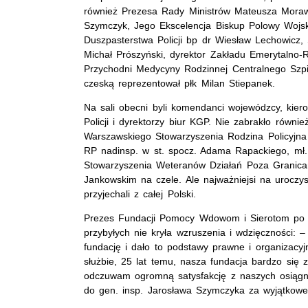
również Prezesa Rady Ministrów Mateusza Morawi
Szymczyk, Jego Ekscelencja Biskup Polowy Wojska
Duszpasterstwa Policji bp dr Wiesław Lechowicz,
Michał Prószyński, dyrektor Zakładu Emerytalno
Przychodni Medycyny Rodzinnej Centralnego Szpit
czeską reprezentował płk Milan Stiepanek.
Na sali obecni byli komendanci wojewódzcy, kiero
Policji i dyrektorzy biur KGP. Nie zabrakło równi
Warszawskiego Stowarzyszenia Rodzina Policyjna 
RP nadinsp. w st. spocz. Adama Rapackiego, mł.
Stowarzyszenia Weteranów Działań Poza Granica
Jankowskim na czele. Ale najważniejsi na uroczyst
przyjechali z całej Polski.
Prezes Fundacji Pomocy Wdowom i Sierotom po Po
przybyłych nie kryła wzruszenia i wdzięczności: 
fundację i dało to podstawy prawne i organizacy
służbie, 25 lat temu, nasza fundacja bardzo się 
odczuwam ogromną satysfakcję z naszych osiągni
do gen. insp. Jarosława Szymczyka za wyjątkowe