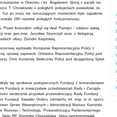
anciszkanów w Otwocku i ks. Bogdanem Skórą z parafii św.
zcz T. Chciałowski o poległych policjantach powiedział, że
ami. Tuż po mszy św. wzruszającym momentem było zapalenie
zostało 289 nazwisk poległych funkcjonariuszy.
w. Przed Kościołem odbył się Apel Pamięci i oddano salwę
cji oraz gen.insp. Jarosław Szymczyk wraz z delegacją
wskich ofiary Zbrodni Katyńskiej.
 honorową wystawiła Kompania Reprezentacyjna Policji z
ną oprawę zapewnili: Orkiestra Reprezentacyjna Policji pod
 oraz Chór Komendy Stołecznej Policji pod dyrygenturą Sylwii
odbyły się spotkania podopiecznych Fundacji z komendantami
mi Fundacji w towarzystwie przedstawicieli Rady i Zarządu
Gości serdecznie przywitali przewodniczący Rady Fundacji
es Fundacji, Kawaler Orderu Uśmiechu mł. insp. w st. spocz.
nister Spraw Wewnętrznych i Administracji Mariusz Kamiński,
ie Rozwoju i Technologii, Przewodniczący Parlamentarnego
na Sejm RP Dominika Chorosińska, która reprezentowała