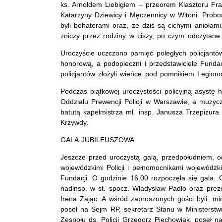
ks. Arnoldem Liebigiem – przeorem Klasztoru Fr
Katarzyny Dziewicy i Męczennicy w Witoni. Probos
byli bohaterami oraz, że dziś są cichymi anioł
zniczy przez rodziny w ciszy, po czym odczytane 
Uroczyście uczczono pamięć poległych policjantó
honorową, a podopieczni i przedstawiciele Funda
policjantów złożyli wieńce pod pomnikiem Legiono
Podczas piątkowej uroczystości policyjną asystę
Oddziału Prewencji Policji w Warszawie, a muzycz
batutą kapelmistrza mł. insp. Janusza Trzepizura
Krzywdy.
GALA JUBILEUSZOWA
Jeszcze przed uroczystą galą, przedpołudniem, 
wojewódzkimi Policji i pełnomocnikami wojewódzki
Fundacji. O godzinie 16.00 rozpoczęła się gala. 
nadinsp. w st. spocz. Władysław Padło oraz prez
Irena Zając. A wśród zaproszonych gości byli: mi
poseł na Sejm RP, sekretarz Stanu w Ministerstw
Zespołu ds. Policji Grzegorz Piechowiak, poseł 