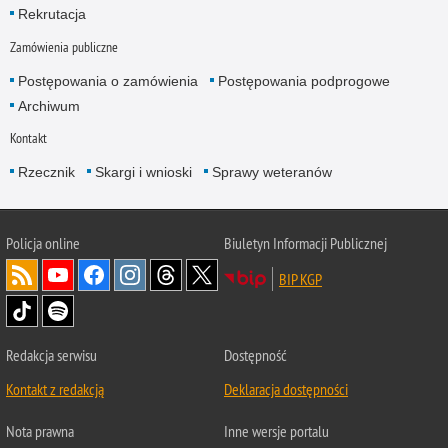
Rekrutacja
Zamówienia publiczne
Postępowania o zamówienia
Postępowania podprogowe
Archiwum
Kontakt
Rzecznik
Skargi i wnioski
Sprawy weteranów
Policja
online
Biuletyn Informacji Publicznej
BIP KGP
Redakcja serwisu
Dostępność
Kontakt z redakcją
Deklaracja dostępności
Nota prawna
Inne wersje portalu