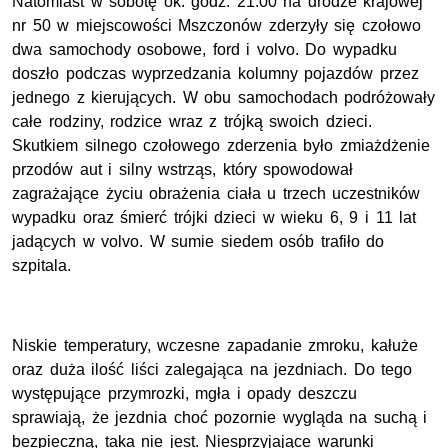
Natomiast w sobotę ok. godz. 21.00 na drodze krajowej
nr 50 w miejscowości Mszczonów zderzyły się czołowo
dwa samochody osobowe, ford i volvo. Do wypadku
doszło podczas wyprzedzania kolumny pojazdów przez
jednego z kierujących. W obu samochodach podróżowały
całe rodziny, rodzice wraz z trójką swoich dzieci.
Skutkiem silnego czołowego zderzenia było zmiażdżenie
przodów aut i silny wstrząs, który spowodował
zagrażające życiu obrażenia ciała u trzech uczestników
wypadku oraz śmierć trójki dzieci w wieku 6, 9 i 11 lat
jadących w volvo. W sumie siedem osób trafiło do
szpitala.
Niskie temperatury, wczesne zapadanie zmroku, kałuże
oraz duża ilość liści zalegająca na jezdniach. Do tego
występujące przymrozki, mgła i opady deszczu
sprawiają, że jezdnia choć pozornie wygląda na suchą i
bezpieczną, taka nie jest. Niesprzyjające warunki