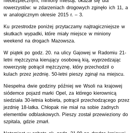
niebezpiecznym, miniony miesiąc okazał się dla
rowerzystów: w zdarzeniach drogowych zginęło ich 11, a
w analogicznym okresie 2015 r. – 3.
Ku przestrodze poniżej przytaczamy najtragiczniejsze w
skutkach wypadki, które miały miejsce w miniony
weekend na drogach Mazowsza.
W piątek po godz. 20. na ulicy Gajowej w Radomiu 21-
letni mężczyzna kierujący osobową kią, wyprzedzając
rowerzystę potrącił mężczyznę, który przechodził o
kulach przez jezdnię. 50-letni pieszy zginął na miejscu.
Niespełna dwie godziny później we Wsoli na krajowej
siódemce pojazd marki Opel, za którego kierownicą
siedziała 30-letnia kobieta, potrącił przechodzącego przez
jezdnię 18-latka. Chłopak nie miał na sobie żadnych
elementów odblaskowych. Pieszy został przewieziony do
szpitala, gdzie zmarł.