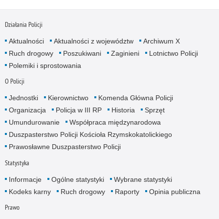
Działania Policji
Aktualności
Aktualności z województw
Archiwum X
Ruch drogowy
Poszukiwani
Zaginieni
Lotnictwo Policji
Polemiki i sprostowania
O Policji
Jednostki
Kierownictwo
Komenda Główna Policji
Organizacja
Policja w III RP
Historia
Sprzęt
Umundurowanie
Współpraca międzynarodowa
Duszpasterstwo Policji Kościoła Rzymskokatolickiego
Prawosławne Duszpasterstwo Policji
Statystyka
Informacje
Ogólne statystyki
Wybrane statystyki
Kodeks karny
Ruch drogowy
Raporty
Opinia publiczna
Prawo