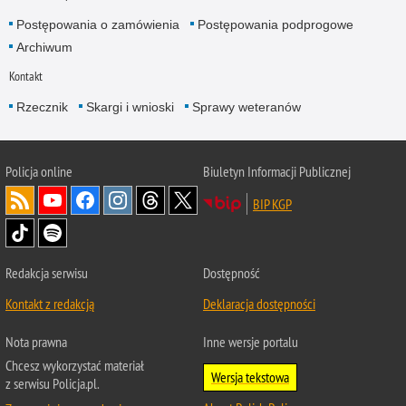
Postępowania o zamówienia
Postępowania podprogowe
Archiwum
Kontakt
Rzecznik
Skargi i wnioski
Sprawy weteranów
Policja
online
Biuletyn Informacji Publicznej
BIP KGP
Redakcja serwisu
Dostępność
Kontakt z redakcją
Deklaracja dostępności
Nota prawna
Inne wersje portalu
Chcesz wykorzystać materiał
Wersja tekstowa
z serwisu Policja.pl.