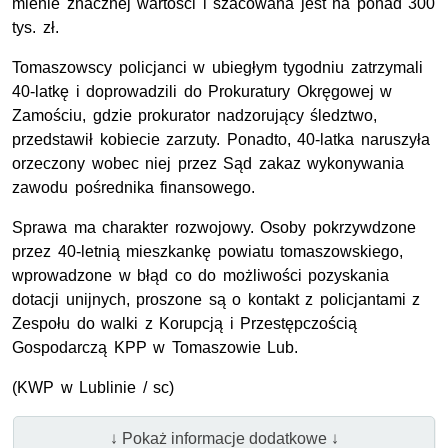
mienie znacznej wartości i szacowana jest na ponad 300
tys. zł.
Tomaszowscy policjanci w ubiegłym tygodniu zatrzymali
40-latkę i doprowadzili do Prokuratury Okręgowej w
Zamościu, gdzie prokurator nadzorujący śledztwo,
przedstawił kobiecie zarzuty. Ponadto, 40-latka naruszyła
orzeczony wobec niej przez Sąd zakaz wykonywania
zawodu pośrednika finansowego.
Sprawa ma charakter rozwojowy. Osoby pokrzywdzone
przez 40-letnią mieszkankę powiatu tomaszowskiego,
wprowadzone w błąd co do możliwości pozyskania
dotacji unijnych, proszone są o kontakt z policjantami z
Zespołu do walki z Korupcją i Przestępczością
Gospodarczą
KPP
w Tomaszowie
Lub.
(KWP w Lublinie / sc)
↓ Pokaż informacje dodatkowe ↓