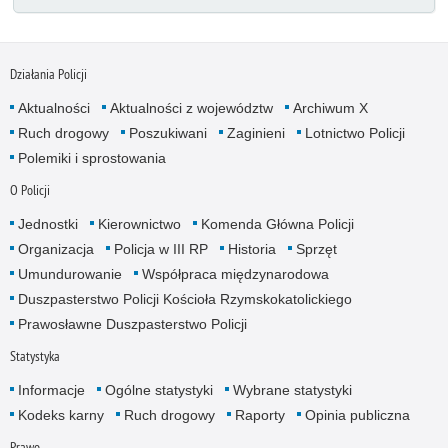
Działania Policji
Aktualności
Aktualności z województw
Archiwum X
Ruch drogowy
Poszukiwani
Zaginieni
Lotnictwo Policji
Polemiki i sprostowania
O Policji
Jednostki
Kierownictwo
Komenda Główna Policji
Organizacja
Policja w III RP
Historia
Sprzęt
Umundurowanie
Współpraca międzynarodowa
Duszpasterstwo Policji Kościoła Rzymskokatolickiego
Prawosławne Duszpasterstwo Policji
Statystyka
Informacje
Ogólne statystyki
Wybrane statystyki
Kodeks karny
Ruch drogowy
Raporty
Opinia publiczna
Prawo