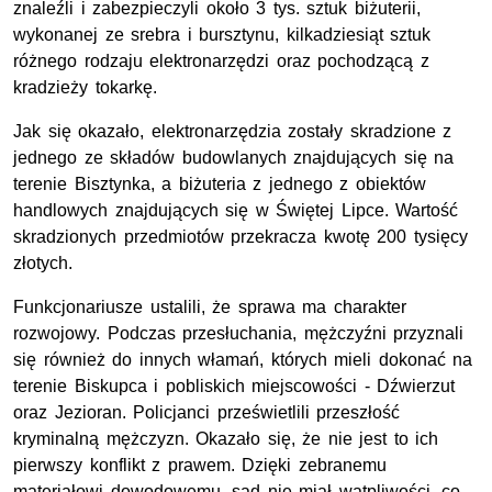
znaleźli i zabezpieczyli około 3 tys. sztuk biżuterii,
wykonanej ze srebra i bursztynu, kilkadziesiąt sztuk
różnego rodzaju elektronarzędzi oraz pochodzącą z
kradzieży tokarkę.
Jak się okazało, elektronarzędzia zostały skradzione z
jednego ze składów budowlanych znajdujących się na
terenie Bisztynka, a biżuteria z jednego z obiektów
handlowych znajdujących się w Świętej Lipce. Wartość
skradzionych przedmiotów przekracza kwotę 200 tysięcy
złotych.
Funkcjonariusze ustalili, że sprawa ma charakter
rozwojowy. Podczas przesłuchania, mężczyźni przyznali
się również do innych włamań, których mieli dokonać na
terenie Biskupca i pobliskich miejscowości - Dźwierzut
oraz Jezioran. Policjanci prześwietlili przeszłość
kryminalną mężczyzn. Okazało się, że nie jest to ich
pierwszy konflikt z prawem. Dzięki zebranemu
materiałowi dowodowemu, sąd nie miał wątpliwości, co