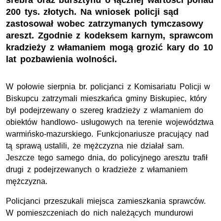
srebra oraz bursztynu o łącznej wartości ponad
200 tys. złotych. Na wniosek policji sąd
zastosował wobec zatrzymanych tymczasowy
areszt. Zgodnie z kodeksem karnym, sprawcom
kradzieży z włamaniem mogą grozić kary do 10
lat pozbawienia wolności.
W połowie sierpnia br. policjanci z Komisariatu Policji w
Biskupcu zatrzymali mieszkańca gminy Biskupiec, który
był podejrzewany o szereg kradzieży z włamaniem do
obiektów handlowo- usługowych na terenie województwa
warmińsko-mazurskiego. Funkcjonariusze pracujący nad
tą sprawą ustalili, że mężczyzna nie działał sam.
Jeszcze tego samego dnia, do policyjnego aresztu trafił
drugi z podejrzewanych o kradzieże z włamaniem
mężczyzna.
Policjanci przeszukali miejsca zamieszkania sprawców.
W pomieszczeniach do nich należących mundurowi