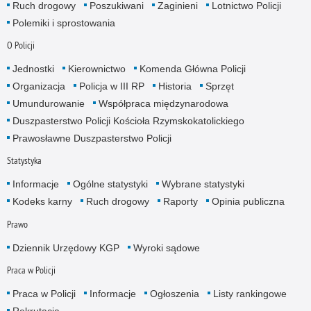
Ruch drogowy
Poszukiwani
Zaginieni
Lotnictwo Policji
Polemiki i sprostowania
O Policji
Jednostki
Kierownictwo
Komenda Główna Policji
Organizacja
Policja w III RP
Historia
Sprzęt
Umundurowanie
Współpraca międzynarodowa
Duszpasterstwo Policji Kościoła Rzymskokatolickiego
Prawosławne Duszpasterstwo Policji
Statystyka
Informacje
Ogólne statystyki
Wybrane statystyki
Kodeks karny
Ruch drogowy
Raporty
Opinia publiczna
Prawo
Dziennik Urzędowy KGP
Wyroki sądowe
Praca w Policji
Praca w Policji
Informacje
Ogłoszenia
Listy rankingowe
Rekrutacja