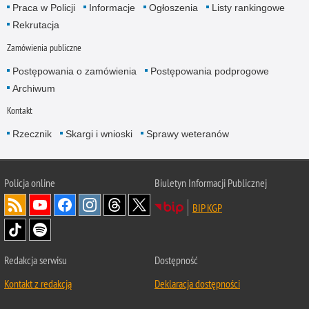
Praca w Policji
Informacje
Ogłoszenia
Listy rankingowe
Rekrutacja
Zamówienia publiczne
Postępowania o zamówienia
Postępowania podprogowe
Archiwum
Kontakt
Rzecznik
Skargi i wnioski
Sprawy weteranów
Policja
online
Biuletyn Informacji Publicznej
BIP KGP
Redakcja serwisu
Dostępność
Kontakt z redakcją
Deklaracja dostępności