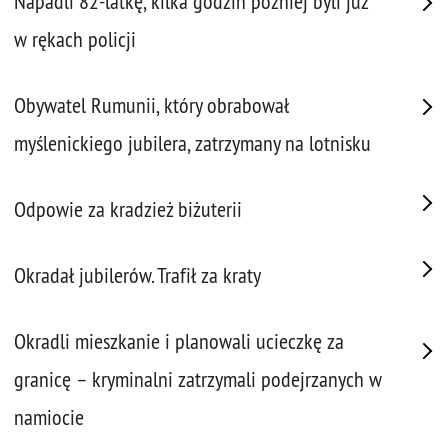
Napadli 82-latkę, kilka godzin później byli już
w rękach policji
Obywatel Rumunii, który obrabował
myślenickiego jubilera, zatrzymany na lotnisku
Odpowie za kradzież biżuterii
Okradał jubilerów. Trafił za kraty
Okradli mieszkanie i planowali ucieczkę za
granicę – kryminalni zatrzymali podejrzanych w
namiocie