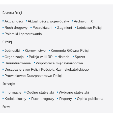
Działania Policji
Aktualności
Aktualności z województw
Archiwum X
Ruch drogowy
Poszukiwani
Zaginieni
Lotnictwo Policji
Polemiki i sprostowania
O Policji
Jednostki
Kierownictwo
Komenda Główna Policji
Organizacja
Policja w III RP
Historia
Sprzęt
Umundurowanie
Współpraca międzynarodowa
Duszpasterstwo Policji Kościoła Rzymskokatolickiego
Prawosławne Duszpasterstwo Policji
Statystyka
Informacje
Ogólne statystyki
Wybrane statystyki
Kodeks karny
Ruch drogowy
Raporty
Opinia publiczna
Prawo