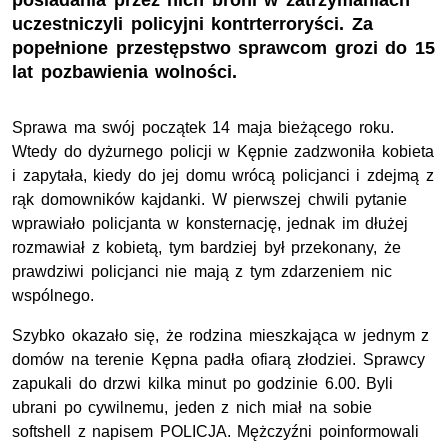
posiadania przez nich broni w zatrzymaniach
uczestniczyli policyjni kontrterroryści. Za
popełnione przestępstwo sprawcom grozi do 15
lat pozbawienia wolności.
Sprawa ma swój początek 14 maja bieżącego roku.
Wtedy do dyżurnego policji w Kępnie zadzwoniła kobieta
i zapytała, kiedy do jej domu wrócą policjanci i zdejmą z
rąk domowników kajdanki. W pierwszej chwili pytanie
wprawiało policjanta w konsternację, jednak im dłużej
rozmawiał z kobietą, tym bardziej był przekonany, że
prawdziwi policjanci nie mają z tym zdarzeniem nic
wspólnego.
Szybko okazało się, że rodzina mieszkająca w jednym z
domów na terenie Kępna padła ofiarą złodziei. Sprawcy
zapukali do drzwi kilka minut po godzinie 6.00. Byli
ubrani po cywilnemu, jeden z nich miał na sobie
softshell z napisem POLICJA. Mężczyźni poinformowali