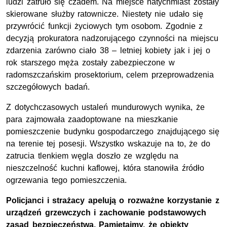
ludzi zatruło się czadem. Na miejsce natychmiast zostały
skierowane służby ratownicze. Niestety nie udało się
przywrócić funkcji życiowych tym osobom. Zgodnie z
decyzją prokuratora nadzorującego czynności na miejscu
zdarzenia zarówno ciało 38 – letniej kobiety jak i jej o
rok starszego męża zostały zabezpieczone w
radomszczańskim prosektorium, celem przeprowadzenia
szczegółowych badań.
Z dotychczasowych ustaleń mundurowych wynika, że
para zajmowała zaadoptowane na mieszkanie
pomieszczenie budynku gospodarczego znajdującego się
na terenie tej posesji. Wszystko wskazuje na to, że do
zatrucia tlenkiem węgla doszło ze względu na
nieszczelność kuchni kaflowej, która stanowiła źródło
ogrzewania tego pomieszczenia.
Policjanci i strażacy apelują o rozważne korzystanie z
urządzeń grzewczych i zachowanie podstawowych
zasad bezpieczeństwa. Pamiętajmy, że obiekty