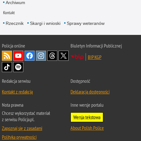
Archiwum
Kontakt
Rzecznik
Skargi i wnioski
Sprawy weteranów
Policja
online
Biuletyn Informacji Publicznej
BIP KGP
Redakcja serwisu
Dostępność
Kontakt z redakcją
Deklaracja dostępności
Nota prawna
Inne wersje portalu
Chcesz wykorzystać materiał
Wersja tekstowa
z serwisu Policja.pl.
About Polish Police
Zapoznaj się z zasadami
Polityka prywatności