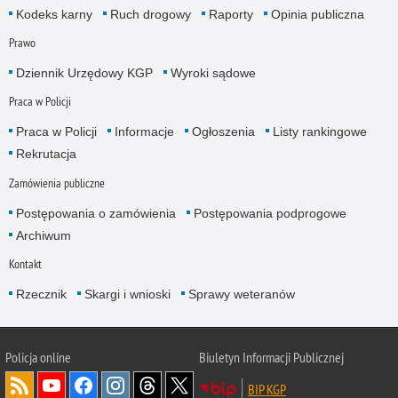
Kodeks karny
Ruch drogowy
Raporty
Opinia publiczna
Prawo
Dziennik Urzędowy KGP
Wyroki sądowe
Praca w Policji
Praca w Policji
Informacje
Ogłoszenia
Listy rankingowe
Rekrutacja
Zamówienia publiczne
Postępowania o zamówienia
Postępowania podprogowe
Archiwum
Kontakt
Rzecznik
Skargi i wnioski
Sprawy weteranów
Policja
online
Biuletyn Informacji Publicznej
BIP KGP