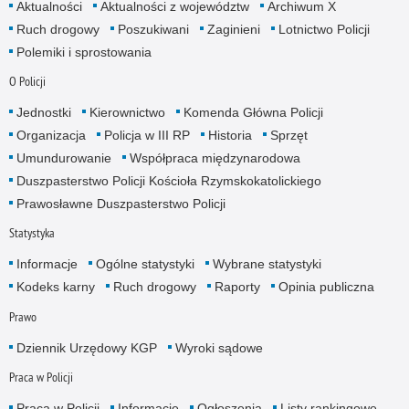
Aktualności
Aktualności z województw
Archiwum X
Ruch drogowy
Poszukiwani
Zaginieni
Lotnictwo Policji
Polemiki i sprostowania
O Policji
Jednostki
Kierownictwo
Komenda Główna Policji
Organizacja
Policja w III RP
Historia
Sprzęt
Umundurowanie
Współpraca międzynarodowa
Duszpasterstwo Policji Kościoła Rzymskokatolickiego
Prawosławne Duszpasterstwo Policji
Statystyka
Informacje
Ogólne statystyki
Wybrane statystyki
Kodeks karny
Ruch drogowy
Raporty
Opinia publiczna
Prawo
Dziennik Urzędowy KGP
Wyroki sądowe
Praca w Policji
Praca w Policji
Informacje
Ogłoszenia
Listy rankingowe