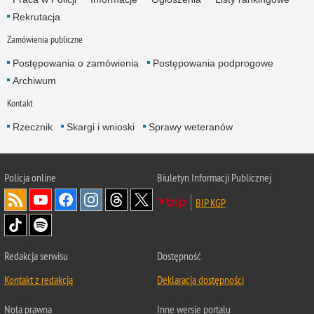
Rekrutacja
Zamówienia publiczne
Postępowania o zamówienia
Postępowania podprogowe
Archiwum
Kontakt
Rzecznik
Skargi i wnioski
Sprawy weteranów
Policja
online
Biuletyn Informacji Publicznej
BIP KGP
Redakcja serwisu
Dostępność
Kontakt z redakcją
Deklaracja dostępności
Nota prawna
Inne wersje portalu