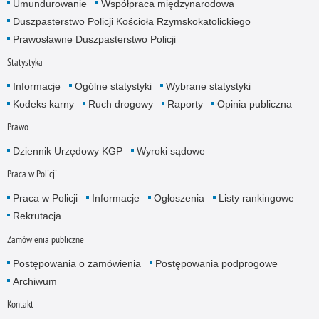
Umundurowanie
Współpraca międzynarodowa
Duszpasterstwo Policji Kościoła Rzymskokatolickiego
Prawosławne Duszpasterstwo Policji
Statystyka
Informacje
Ogólne statystyki
Wybrane statystyki
Kodeks karny
Ruch drogowy
Raporty
Opinia publiczna
Prawo
Dziennik Urzędowy KGP
Wyroki sądowe
Praca w Policji
Praca w Policji
Informacje
Ogłoszenia
Listy rankingowe
Rekrutacja
Zamówienia publiczne
Postępowania o zamówienia
Postępowania podprogowe
Archiwum
Kontakt