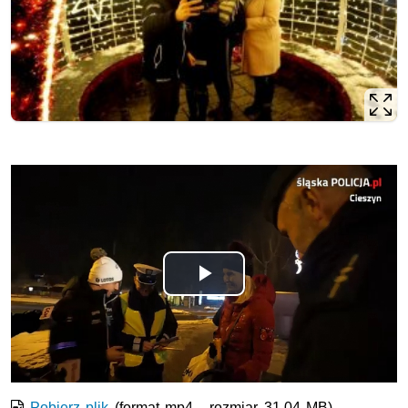
Odtwórz
wideo
Pobierz plik
(format mp4 - rozmiar 31.04 MB)