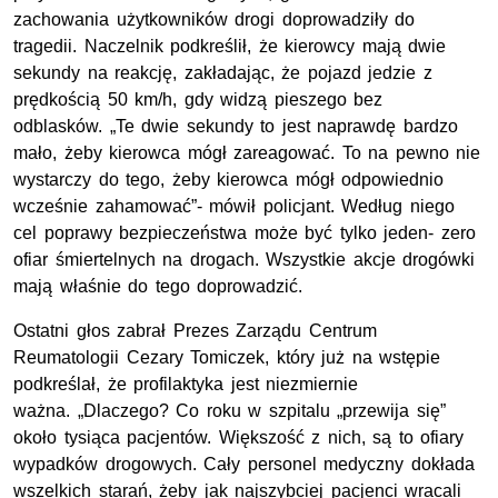
zachowania użytkowników drogi doprowadziły do
tragedii. Naczelnik podkreślił, że kierowcy mają dwie
sekundy na reakcję, zakładając, że pojazd jedzie z
prędkością 50 km/h, gdy widzą pieszego bez
odblasków. „Te dwie sekundy to jest naprawdę bardzo
mało, żeby kierowca mógł zareagować. To na pewno nie
wystarczy do tego, żeby kierowca mógł odpowiednio
wcześnie zahamować”- mówił policjant. Według niego
cel poprawy bezpieczeństwa może być tylko jeden- zero
ofiar śmiertelnych na drogach. Wszystkie akcje drogówki
mają właśnie do tego doprowadzić.
Ostatni głos zabrał Prezes Zarządu Centrum
Reumatologii Cezary Tomiczek, który już na wstępie
podkreślał, że profilaktyka jest niezmiernie
ważna. „Dlaczego? Co roku w szpitalu „przewija się”
około tysiąca pacjentów. Większość z nich, są to ofiary
wypadków drogowych. Cały personel medyczny dokłada
wszelkich starań, żeby jak najszybciej pacjenci wracali