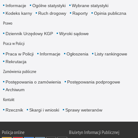
Informacje
Ogólne statystyki
Wybrane statystyki
Kodeks karny
Ruch drogowy
Raporty
Opinia publiczna
Prawo
Dziennik Urzędowy KGP
Wyroki sądowe
Praca w Policji
Praca w Policji
Informacje
Ogłoszenia
Listy rankingowe
Rekrutacja
Zamówienia publiczne
Postępowania o zamówienia
Postępowania podprogowe
Archiwum
Kontakt
Rzecznik
Skargi i wnioski
Sprawy weteranów
Policja
online
Biuletyn Informacji Publicznej