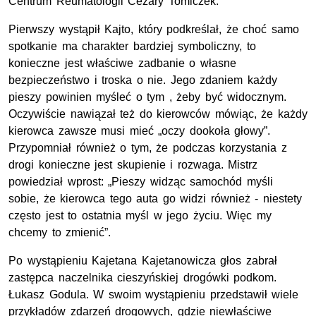
Centrum Reumatologii Cezary Tomiczek.
Pierwszy wystąpił Kajto, który podkreślał, że choć samo
spotkanie ma charakter bardziej symboliczny, to
konieczne jest właściwe zadbanie o własne
bezpieczeństwo i troska o nie. Jego zdaniem każdy
pieszy powinien myśleć o tym , żeby być widocznym.
Oczywiście nawiązał też do kierowców mówiąc, że każdy
kierowca zawsze musi mieć „oczy dookoła głowy”.
Przypomniał również o tym, że podczas korzystania z
drogi konieczne jest skupienie i rozwaga. Mistrz
powiedział wprost: „Pieszy widząc samochód myśli
sobie, że kierowca tego auta go widzi również - niestety
często jest to ostatnia myśl w jego życiu. Więc my
chcemy to zmienić”.
Po wystąpieniu Kajetana Kajetanowicza głos zabrał
zastępca naczelnika cieszyńskiej drogówki podkom.
Łukasz Godula. W swoim wystąpieniu przedstawił wiele
przykładów zdarzeń drogowych, gdzie niewłaściwe