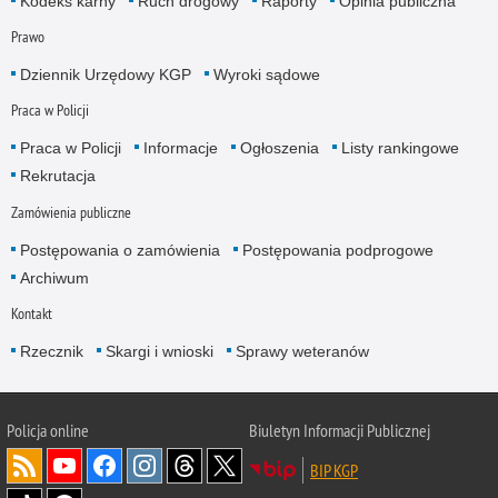
Kodeks karny
Ruch drogowy
Raporty
Opinia publiczna
Prawo
Dziennik Urzędowy KGP
Wyroki sądowe
Praca w Policji
Praca w Policji
Informacje
Ogłoszenia
Listy rankingowe
Rekrutacja
Zamówienia publiczne
Postępowania o zamówienia
Postępowania podprogowe
Archiwum
Kontakt
Rzecznik
Skargi i wnioski
Sprawy weteranów
Policja
online
Biuletyn Informacji Publicznej
BIP KGP