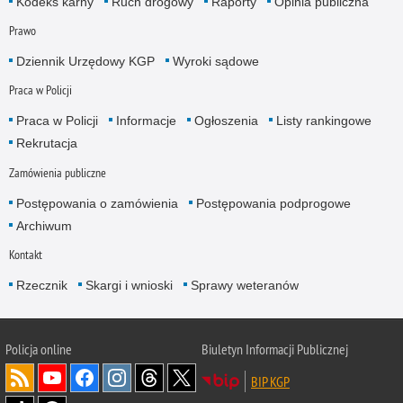
Kodeks karny
Ruch drogowy
Raporty
Opinia publiczna
Prawo
Dziennik Urzędowy KGP
Wyroki sądowe
Praca w Policji
Praca w Policji
Informacje
Ogłoszenia
Listy rankingowe
Rekrutacja
Zamówienia publiczne
Postępowania o zamówienia
Postępowania podprogowe
Archiwum
Kontakt
Rzecznik
Skargi i wnioski
Sprawy weteranów
Policja
online
Biuletyn Informacji Publicznej
BIP KGP