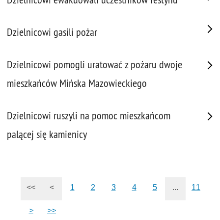
Dzielnicowi gasili pożar
Dzielnicowi pomogli uratować z pożaru dwoje
mieszkańców Mińska Mazowieckiego
Dzielnicowi ruszyli na pomoc mieszkańcom
palącej się kamienicy
<<
<
1
2
3
4
5
...
11
>
>>