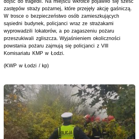
dojść do tragedii. Na miejscu wkrótce pojawiło się sześć
zastępów straży pożarnej, które przejęły akcję gaśniczą.
W trosce o bezpieczeństwo osób zamieszkujących
sąsiedni budynek, policjanci wraz ze strażakami
wyprowadzili lokatorów, a po zagaszeniu pożaru
przeszukiwali zgliszcza. Wyjaśnieniem okoliczności
powstania pożaru zajmują się policjanci z VIII
Komisariatu KMP w Łodzi.
(KWP w Łodzi / kp)