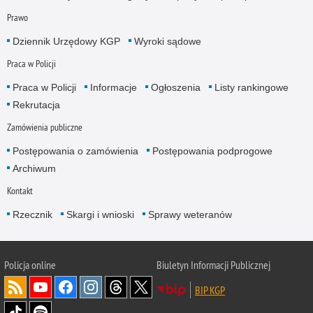
Prawo
Dziennik Urzędowy KGP
Wyroki sądowe
Praca w Policji
Praca w Policji
Informacje
Ogłoszenia
Listy rankingowe
Rekrutacja
Zamówienia publiczne
Postępowania o zamówienia
Postępowania podprogowe
Archiwum
Kontakt
Rzecznik
Skargi i wnioski
Sprawy weteranów
Policja
online
Biuletyn Informacji Publicznej
BIP KGP