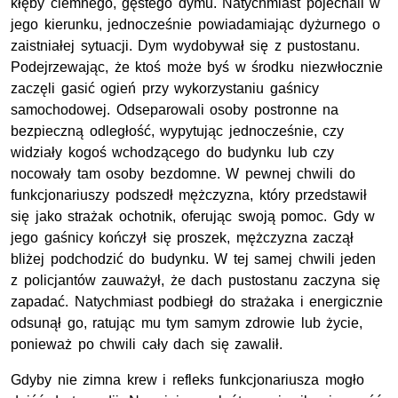
kłęby ciemnego, gęstego dymu. Natychmiast pojechali w
jego kierunku, jednocześnie powiadamiając dyżurnego o
zaistniałej sytuacji. Dym wydobywał się z pustostanu.
Podejrzewając, że ktoś może byś w środku niezwłocznie
zaczęli gasić ogień przy wykorzystaniu gaśnicy
samochodowej. Odseparowali osoby postronne na
bezpieczną odległość, wypytując jednocześnie, czy
widziały kogoś wchodzącego do budynku lub czy
nocowały tam osoby bezdomne. W pewnej chwili do
funkcjonariuszy podszedł mężczyzna, który przedstawił
się jako strażak ochotnik, oferując swoją pomoc. Gdy w
jego gaśnicy kończył się proszek, mężczyzna zaczął
bliżej podchodzić do budynku. W tej samej chwili jeden
z policjantów zauważył, że dach pustostanu zaczyna się
zapadać. Natychmiast podbiegł do strażaka i energicznie
odsunął go, ratując mu tym samym zdrowie lub życie,
ponieważ po chwili cały dach się zawalił.
Gdyby nie zimna krew i refleks funkcjonariusza mogło