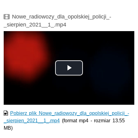
Film
Nowe_radiowozy_dla_opolskiej_policji_-
_sierpien_2021__1_.mp4
Odtwórz
wideo
Pobierz plik Nowe_radiowozy_dla_opolskiej_policji_-
_sierpien_2021__1_.mp4
(format mp4 - rozmiar 13.55
MB)