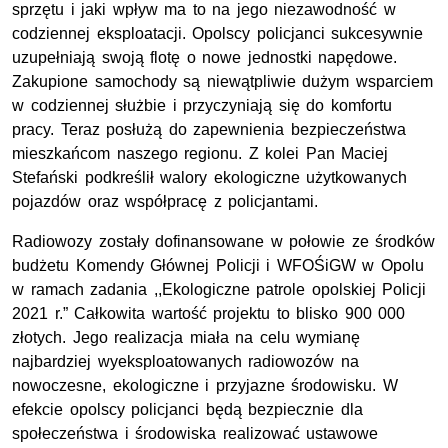
sprzętu i jaki wpływ ma to na jego niezawodność w
codziennej eksploatacji.
Opolscy policjanci sukcesywnie
uzupełniają swoją flotę o nowe jednostki napędowe.
Zakupione samochody
są
niewątpliwie dużym wsparciem
w
codziennej
służbie
i przyczyniają się do komfortu
pracy. Teraz posłużą do zapewnienia bezpieczeństwa
mieszkańc
om
naszego regionu.
Z kolei Pan Maciej
Stefański podkreślił walory ekologiczne użytkowanych
pojazdów
oraz współpracę z policjantami.
Radiowozy
zostały
dofinansowane
w połowie
ze środków
budżetu Komendy Głównej Policji i WFOŚiGW w Opolu
w ramach zadania ,,Ekologiczne patrole opolskiej Policji
2021 r.” Całkowita wartość projektu to
blisko 900
000
złotych.
Jego realizacja
m
i
a
ła
na celu wymianę
najbardziej wyeksploatowanych radiowozów na
nowoczesne, ekologiczne i przyjazne środowisku. W
efekcie opolscy policjanci będą bezpiecznie dla
społeczeństwa i środowiska realizować ustawowe