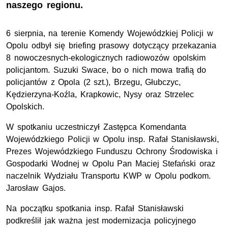
naszego regionu.
6 sierpnia, na terenie Komendy Wojewódzkiej Policji w
Opolu odbył się briefing prasowy dotyczący przekazania
8 nowoczesnych-ekologicznych radiowozów opolskim
policjantom. Suzuki Swace, bo o nich mowa trafią do
policjantów z Opola (2 szt.), Brzegu, Głubczyc,
Kędzierzyna-Koźla, Krapkowic, Nysy oraz Strzelec
Opolskich.
W spotkaniu uczestniczył Zastępca Komendanta
Wojewódzkiego Policji w Opolu insp. Rafał Stanisławski,
Prezes W
ojewódzkiego
F
unduszu
O
chrony
Ś
rodowiska
i
G
ospodarki
W
odnej
w Opolu
Pan Maciej Stefański
oraz
naczelnik Wydziału Transportu KWP w Opolu
podkom.
Jarosław Gajos.
Na początku
spotkania
insp. Rafał Stanisławski
p
odkreślił jak ważna jest modernizacja policyjnego