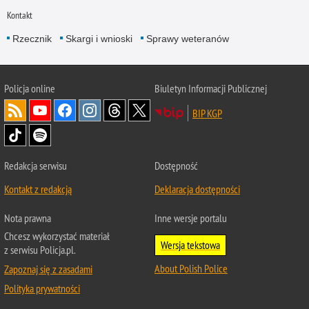
Kontakt
Rzecznik
Skargi i wnioski
Sprawy weteranów
Policja
online
Biuletyn Informacji Publicznej
BIP KGP
Redakcja serwisu
Dostępność
Kontakt z redakcją
Deklaracja dostępności
Nota prawna
Inne wersje portalu
Chcesz wykorzystać materiał
Wersja tekstowa
z serwisu Policja.pl.
About Polish Police
Zapoznaj się z zasadami
Polityka prywatności